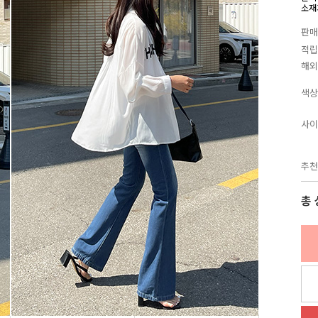
소재
판매
적립
해외
색상
사이
추천
총 