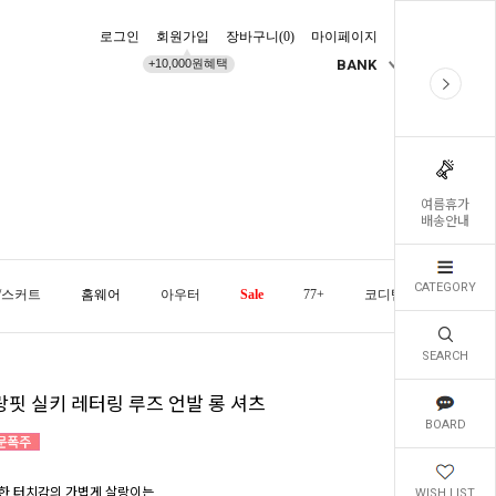
로그인
회원가입
장바구니(
0
)
마이페이지
배송조회
+10,000원혜택
BANK
KR
여름휴가
배송안내
CATEGORY
/스커트
홈웨어
아우터
Sale
77+
코디템
오늘발
SEARCH
랑핏 실키 레터링 루즈 언발 롱 셔츠
BOARD
한 터치감의 가볍게 살랑이는
WISH LIST