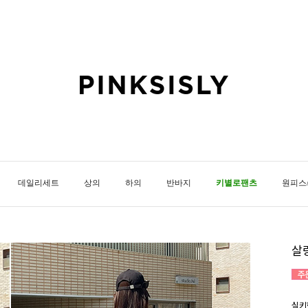
데일리세트
상의
하의
반바지
키별로팬츠
원피스
살
실키