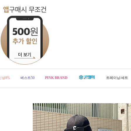
신상8%
베스트50
PINK BRAND
트레이닝/세트