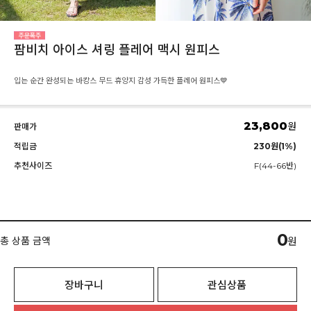
팜비치 아이스 셔링 플레어 맥시 원피스
입는 순간 완성되는 바캉스 무드 휴양지 감성 가득한 플레어 원피스💙
23,800
원
판매가
적립금
230원(1%)
추천사이즈
F(44-66반)
0
총 상품 금액
원
장바구니
관심상품