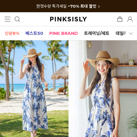
한정수량 특가세일
~70% 최대 할인
신상8%
베스트50
PINK BRAND
트레이닝/세트
데일리세트