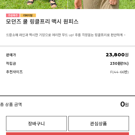
모던즈 쿨 링클프리 맥시 원피스
드랍소매 라인과 맥시한 기장으로 여리한 무드 up! 주름 걱정없는 링클프리로 편안하게 ~
23,800
원
판매가
적립금
230원(1%)
추천사이즈
F(44-66반)
0
총 상품 금액
원
장바구니
관심상품