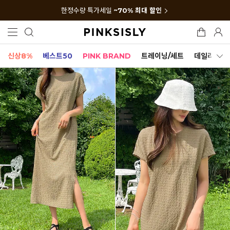
한정수량 특가세일
~70% 최대 할인
신상8%
베스트50
PINK BRAND
트레이닝/세트
데일리세트