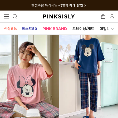
한정수량 특가세일
~70% 최대 할인
신상8%
베스트50
PINK BRAND
트레이닝/세트
데일리세트