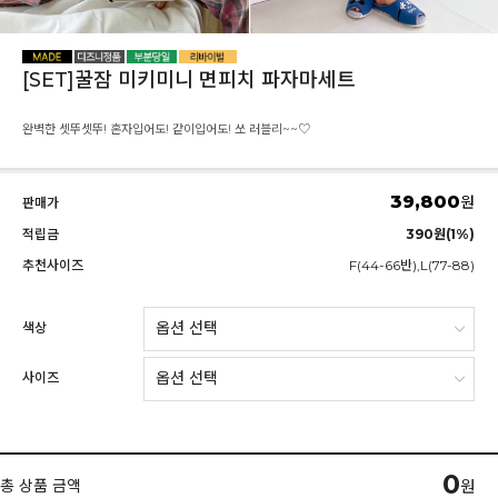
[SET]꿀잠 미키미니 면피치 파자마세트
완벽한 셋뚜셋뚜! 혼자입어도! 같이입어도! 쏘 러블리~~♡
39,800
원
판매가
적립금
390원(1%)
추천사이즈
F(44-66반),L(77-88)
색상
사이즈
0
총 상품 금액
원