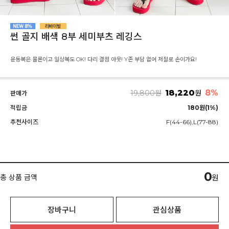
썬 골지 배색 8부 세미부츠 레깅스
운동복은 물론이고 일상복도 OK! 다리 결점 아웃! Y존 부담 없어 저절로 손이가요!
18,220
8%
19,800
원
원
판매가
적립금
180원(1%)
추천사이즈
F(44-66),L(77-88)
0
총 상품 금액
원
장바구니
관심상품