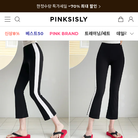
한정수량 특가세일
~70% 최대 할인
신상8%
베스트50
PINK BRAND
트레이닝/세트
데일리세트