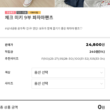
체크 미키 9부 파자마팬츠
#남녀공용 온가족! 친구! 연인! 모두가 함께 즐기기 좋은 파자마 팬츠♡
24,800
원
판매가
적립금
240원(1%)
추천사이즈
F(90)(25-27),95(28-30),100(31-32),105(33-34)
색상
사이즈
0
총 상품 금액
원