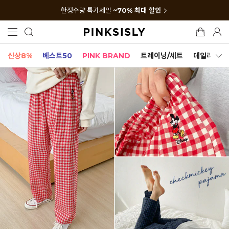
한정수량 특가세일
~70% 최대 할인
신상8%
베스트50
PINK BRAND
트레이닝/세트
데일리세트