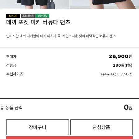
데끼 포켓 미키 버뮤다 팬츠
빈티지한 데끼 디테일에 미키 패치가 콕! 자연스러운 핏이 매력적인 버뮤다 팬츠
28,900
원
판매가
적립금
280원(1%)
추천사이즈
F(44-66),L(77-88)
0
총 상품 금액
원
장바구니
관심상품