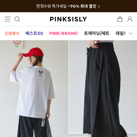
한정수량 특가세일
~70% 최대 할인
신상8%
베스트50
PINK BRAND
트레이닝/세트
데일리세트