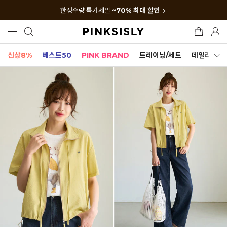
한정수량 특가세일
~70% 최대 할인
신상8%
베스트50
PINK BRAND
트레이닝/세트
데일리세트