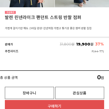
발렌 린넨라이크 팬던트 스트링 반팔 점퍼
가볍게 걸치기만 해도 스타일 완성! 린넨처럼 가볍고 통기성 좋은 썸머 반팔 집업
19,900
37
%
31,800
원
원
판매가
추천사이즈
F(44-77)
0
총 상품 금액
원
장바구니
관심상품
구매하기