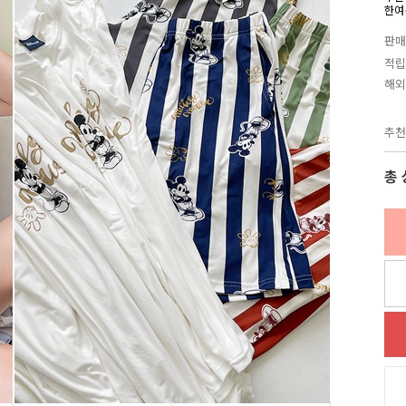
한여
판매
적립
해외
추천
총 