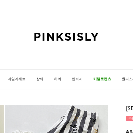
데일리세트
상의
하의
반바지
키별로팬츠
원피스
[S
후들