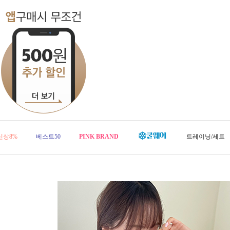
신상8%
베스트50
PINK BRAND
트레이닝/세트