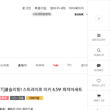
로그인
회원가입
장바구니(
0
)
마이페이지
배송조회
+10,000원혜택
BANK
KR
CATEGORY
SEARCH
/스커트
홈웨어
아우터
Sale
77+
코디템
오늘발
BOARD
WISH LIST
ET]쿨슬리핑! 스트라이프 미키 4.5부 파자마세트
CART (
0
)
후들~ 쿨링감 있는 원단으로