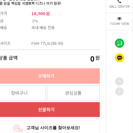
름 밤을 책임질 귀염뽀짝 디즈니 미키 잠옷!
CALL CENTER
가격
18,900 원
금
1%
TODAY VIEW
배송
국내 배송 전용
사이즈
F(44-77),XL(88-99)
0
상품 금액
원
구매하기
장바구니
관심상품
선물하기