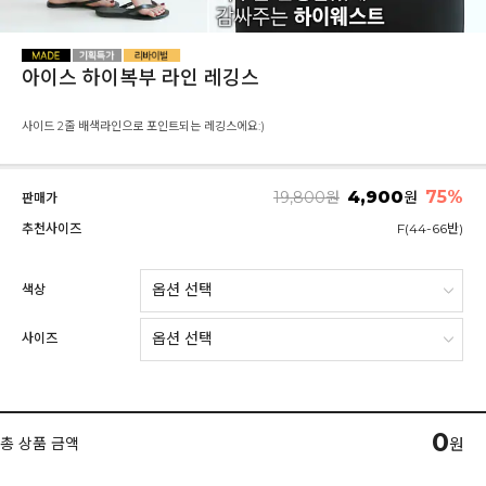
아이스 하이복부 라인 레깅스
사이드 2줄 배색라인으로 포인트되는 레깅스에요:)
4,900
75
%
19,800
원
원
판매가
추천사이즈
F(44-66반)
색상
사이즈
0
총 상품 금액
원