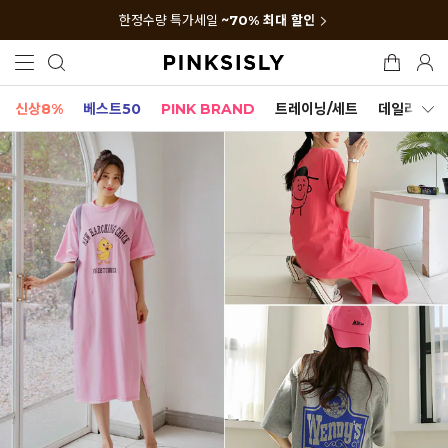
한정수량 특가세일
~70% 최대 할인
신상8%
베스트50
PINK BRAND
트레이닝/세트
데일리세트