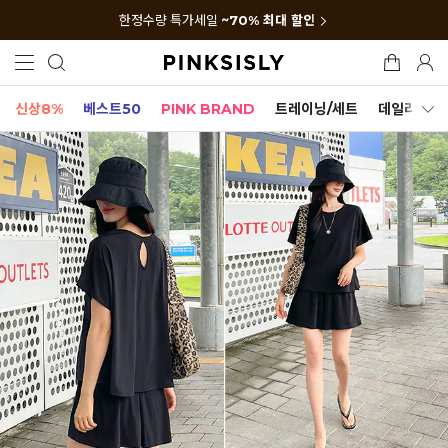
한정수량 특가세일
~70% 최대 할인
신상8%
베스트50
PINK BRAND
트레이닝/세트
데일리세트