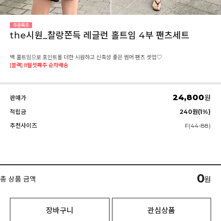
the시원_찰랑쫀득 레글런 홀트임 4부 팬츠세트
백 홀트임으로 포인트를 더한 시원하고 신축성 좋은 썸머 팬츠 셋업♡
[블랙] 8월셋째주 순차배송
24,800
원
판매가
적립금
240원(1%)
추천사이즈
F(44-88)
0
총 상품 금액
원
장바구니
관심상품