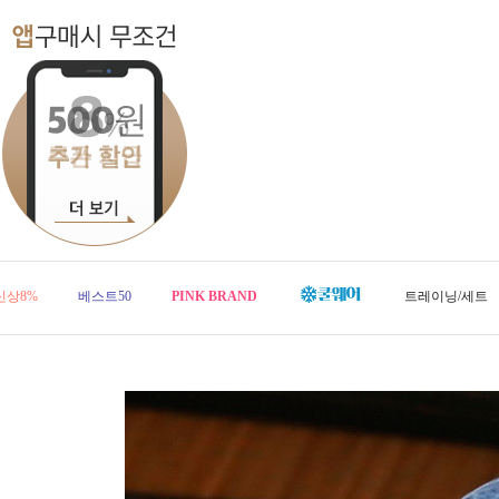
신상8%
베스트50
PINK BRAND
트레이닝/세트