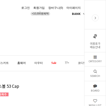
로그인
회원가입
장바구니(
0
)
마이페이지
배송조회
+10,000원혜택
BANK
KR
여름휴가
배송안내
CATEGORY
/스커트
홈웨어
아우터
Sale
77+
코디템
오늘발
SEARCH
볼 53 Cap
BOARD
WISH LIST