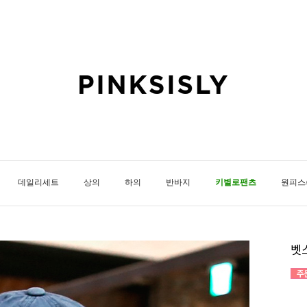
데일리세트
상의
하의
반바지
키별로팬츠
원피스
벳스