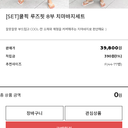
[SET]쿨픽 루즈핏 8부 치마바지세트
찰랑찰랑 부드럽고 COOL-한 소재와 체형을 커버해주는 치마바지로 편안해요 :)
39,800
원
판매가
적립금
390원(1%)
추천사이즈
F(44-77반)
0
총 상품 금액
원
장바구니
관심상품