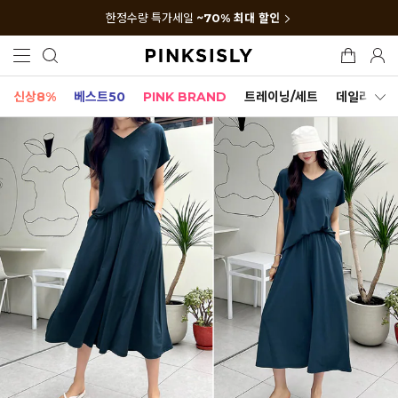
한정수량 특가세일
~70% 최대 할인
신상8%
베스트50
PINK BRAND
트레이닝/세트
데일리세트