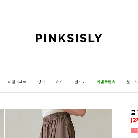
데일리세트
상의
하의
반바지
키별로팬츠
원피스
쿨
[