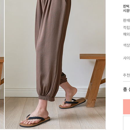
핀턱
시원
판매
적립
해외
색상
사이
추천
총 