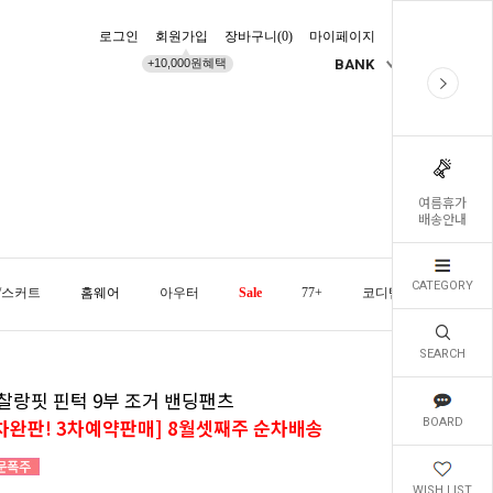
로그인
회원가입
장바구니(
0
)
마이페이지
배송조회
+10,000원혜택
BANK
KR
여름휴가
배송안내
CATEGORY
/스커트
홈웨어
아우터
Sale
77+
코디템
오늘발
SEARCH
 찰랑핏 핀턱 9부 조거 밴딩팬츠
2차완판! 3차예약판매] 8월셋째주 순차배송
BOARD
WISH LIST