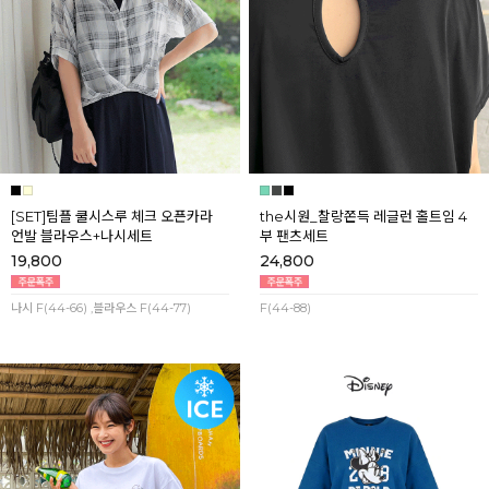
[SET]팀플 쿨시스루 체크 오픈카라
the시원_찰랑쫀득 레글런 홀트임 4
언발 블라우스+나시세트
부 팬츠세트
19,800
24,800
나시 F(44-66) ,블라우스 F(44-77)
F(44-88)