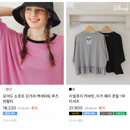
모어드 소프트 단가라 백레터링 루즈
리얼프리 커버핏_미키 패치 프릴 7부
반팔티
티셔츠
18,220
8%
21,900
8%
19,800
23,800
F(44-99)
F(44-88)