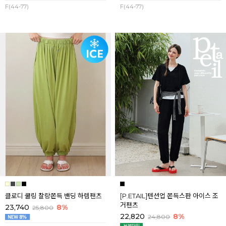
F(44-77)
F(44-77)
클로디 쿨링 찰랑쫀득 밴딩 하렘팬츠
[P.ETAIL]텐션업 쫀득스판 아이스 조
거팬츠
23,740
8%
25,800
22,820
8%
24,800