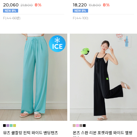
20,060
8%
18,220
8%
21,800
19,800
F(44-66반)
F(44-100)
뮤즈 쿨찰랑 핀턱 와이드 밴딩팬츠
몬즈 스판 리본 포켓라벨 와이드 멜빵