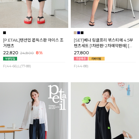
[P.ETAIL]텐션업 쫀득스판 아이스 조
[SET]베나 링클프리 뷔스티에 4.5부
거팬츠
팬츠세트 [1차완판! 2차예약판매] [네
이비,블랙] 8월셋째주 순차배송
22,820
8%
27,800
24,800
F(44-66),L(77-88)
F(44-88)