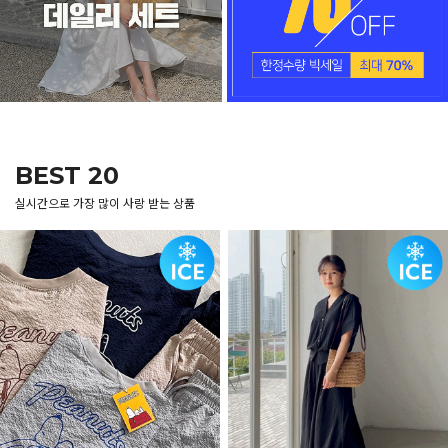
BEST 20
실시간으로 가장 많이 사랑 받는 상품