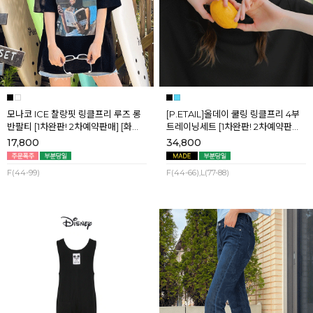
모나코 ICE 찰랑핏 링클프리 루즈 롱
[P.ETAIL]올데이 쿨링 링클프리 4부
반팔티 [1차완판! 2차예약판매] [화이
트레이닝세트 [1차완판! 2차예약판매]
트] 8월첫째주 순차배송
[블랙L] 8월셋째주 순차배송
17,800
34,800
F(44-99)
F(44-66),L(77-88)