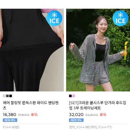
에어 찰랑핏 쫀득스판 와이드 밴딩팬
[SET]크라운 쿨시스루 단가라 후드집
츠
업 3부 트레이닝세트
16,380
8%
32,020
8%
17,800
34,800
F(44-66반)
상의_F(44-88),하의_F(44-77)