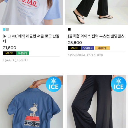
[P.ETAIL]배색 레글런 써클 로고 반팔
[블랙홀]아이스 핀턱 부츠컷 밴딩팬츠
티
25,800
21,800
S(55),M(66),L(77),XL(88)
F(44-66),L(77-88)