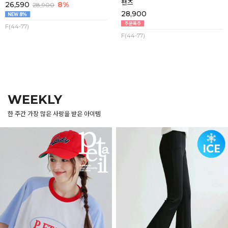
팬츠
26,590
8%
28,900
28,900
F(44-77)
F(44-77)
WEEKLY
한 주간 가장 많은 사랑을 받은 아이템