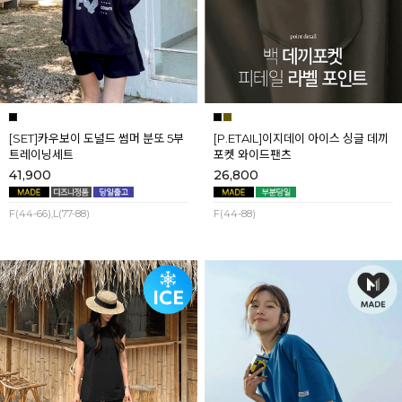
[SET]카우보이 도널드 썸머 분또 5부
[P.ETAIL]이지데이 아이스 싱글 데끼
트레이닝세트
포켓 와이드팬츠
41,900
26,800
F(44-66),L(77-88)
F(44-88)