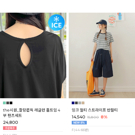
the시원_찰랑쫀득 레글런 홀트임 4
잉크 멀티 스트라이프 반팔티
부 팬츠세트
14,540
8%
15,800
24,800
F(44-66반)