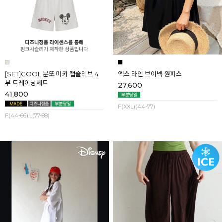
[SET]COOL 분또 미키 캡슬리브 4
엑스 라인 브이넥 원피스
부 트레이닝세트
27,600
41,800
F(XXL)(44-77)
F(44-66),L(77-88)