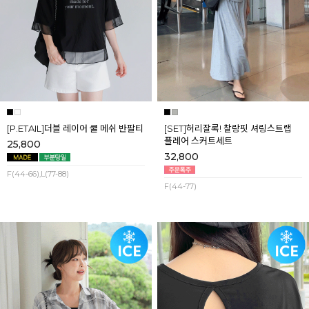
[P.ETAIL]더블 레이어 쿨 메쉬 반팔티
[SET]허리잘록! 찰랑핏 셔링스트랩
플레어 스커트세트
25,800
32,800
F(44-66),L(77-88)
F(44-77)