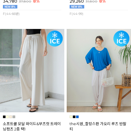
34,780
8%
29,260
8%
37,800
31,800
F(44-66반)
F(44-99)
소프트쿨 모달 와이드&부츠컷 트레이
the시원_찰랑스판 가오리 루즈 반팔
닝팬츠 2종 택1
티