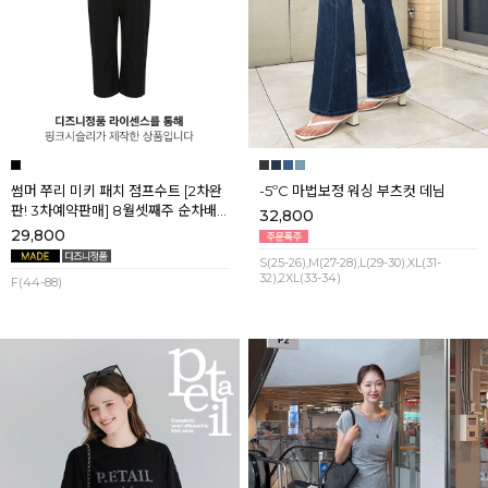
썸머 쭈리 미키 패치 점프수트 [2차완
-5ºC 마법보정 워싱 부츠컷 데님
판! 3차예약판매] 8월셋째주 순차배
32,800
송
29,800
S(25-26),M(27-28),L(29-30),XL(31-
32),2XL(33-34)
F(44-88)