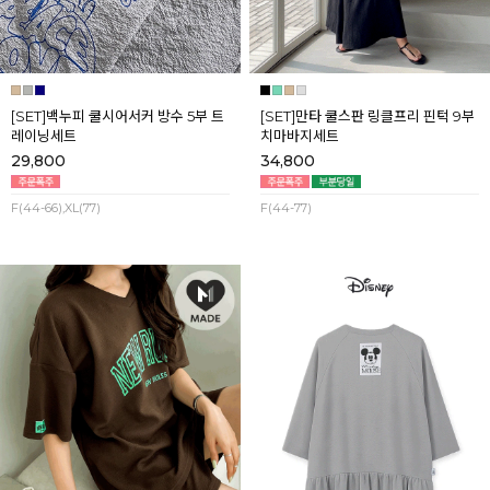
[SET]백누피 쿨시어서커 방수 5부 트
[SET]만타 쿨스판 링클프리 핀턱 9부
레이닝세트
치마바지세트
29,800
34,800
F(44-66),XL(77)
F(44-77)