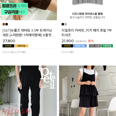
[SET]뉴룰즈 레터링 3.5부 트레이닝
리얼프리 커버핏_미키 패치 프릴 7부
세트 [4차완판! 5차예약판매] 8월셋
티셔츠
째주 순차배송
27,800
21,900
8%
23,800
F(44-66),L(77-88)
F(44-88)