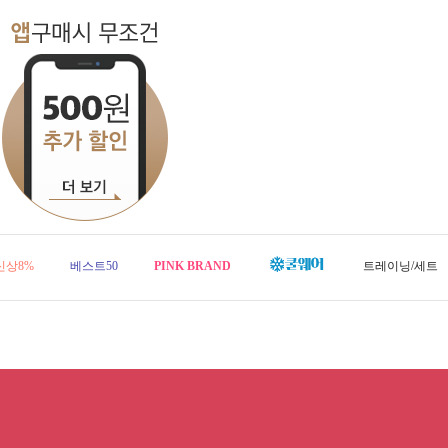
신상8%
베스트50
PINK BRAND
트레이닝/세트