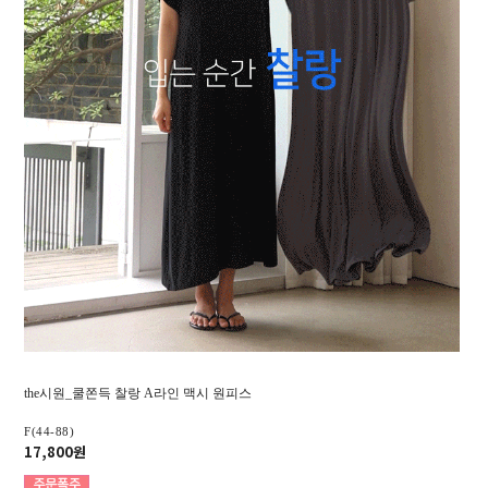
the시원_쿨쫀득 찰랑 A라인 맥시 원피스
F(44-88)
17,800원