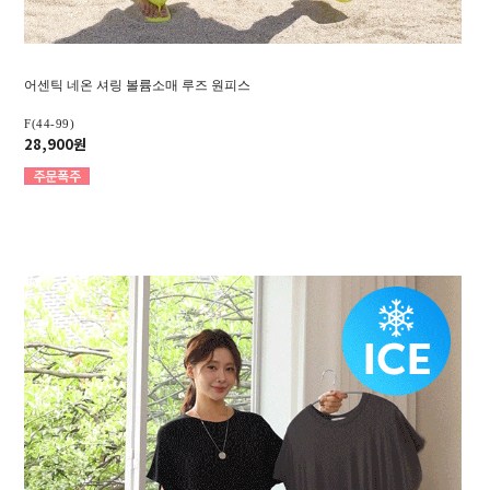
어센틱 네온 셔링 볼륨소매 루즈 원피스
F(44-99)
28,900원