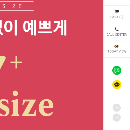
CART (
0
)
CALL CENTER
TODAY VIEW