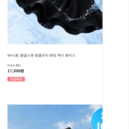
the시원_탱글스판 링클프리 밴딩 맥시 원피스
F(44-88)
17,800원