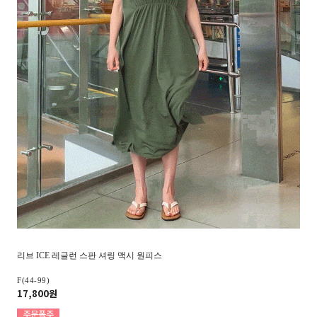
리브 ICE 레글런 스판 셔링 맥시 원피스
F(44-99)
17,800원