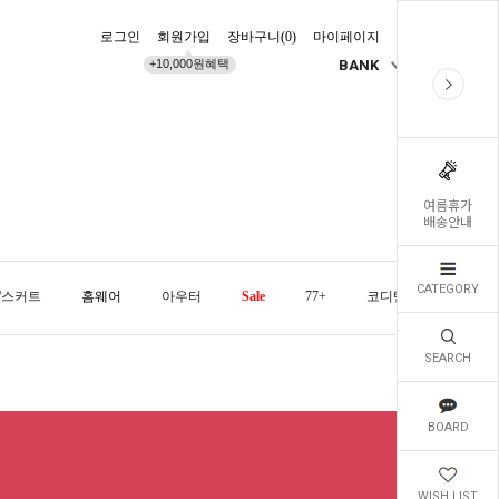
로그인
회원가입
장바구니(
0
)
마이페이지
배송조회
+10,000원혜택
BANK
KR
여름휴가
배송안내
CATEGORY
/스커트
홈웨어
아우터
Sale
77+
코디템
오늘발
SEARCH
BOARD
WISH LIST