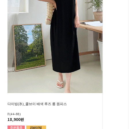
다이빙(氷)_쿨브이 배색 루즈 롱 원피스
F(44-88)
18,900원