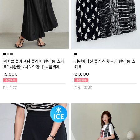
썸머쿨 절개셔링 플레어 밴딩 롱 스커
패턴에디션 플리츠 뒷트임 밴딩 롱 스
트[1차완판! 2차예약판매] 8월셋째주
커트
순차배송
19,800
21,800
F(44-77)
F(44-66반)