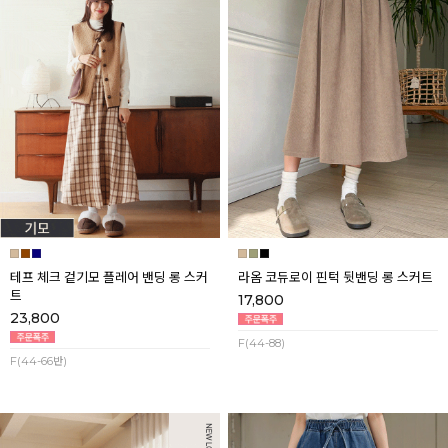
테프 체크 겉기모 플레어 밴딩 롱 스커
라옴 코듀로이 핀턱 뒷밴딩 롱 스커트
트
17,800
23,800
F(44-88)
F(44-66반)