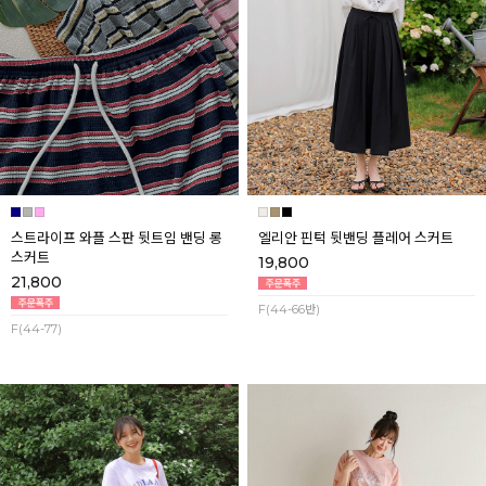
스트라이프 와플 스판 뒷트임 밴딩 롱
엘리안 핀턱 뒷밴딩 플레어 스커트
스커트
19,800
21,800
F(44-66반)
F(44-77)