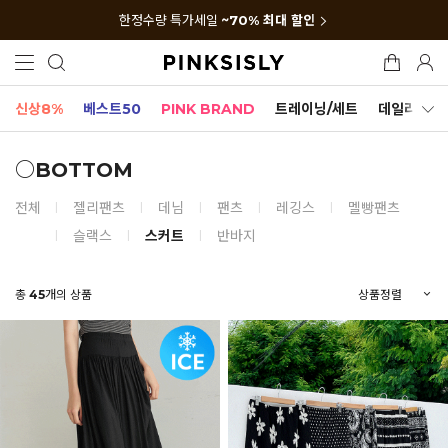
한정수량 특가세일
~70% 최대 할인
신상8%
베스트50
PINK BRAND
트레이닝/세트
데일리세트
○BOTTOM
전체
젤리팬츠
데님
팬츠
레깅스
멜빵팬츠
슬랙스
스커트
반바지
총
45
개의 상품