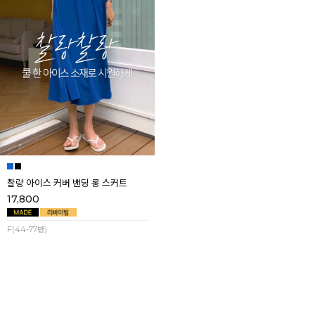
찰랑 아이스 커버 밴딩 롱 스커트
17,800
F(44-77반)