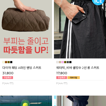
다이아 패딩 A라인 밴딩 스커트
워터락_비바 쿨방수 2선 롱 스커트
31,800
17,800
F(44-77)
F(44-77)