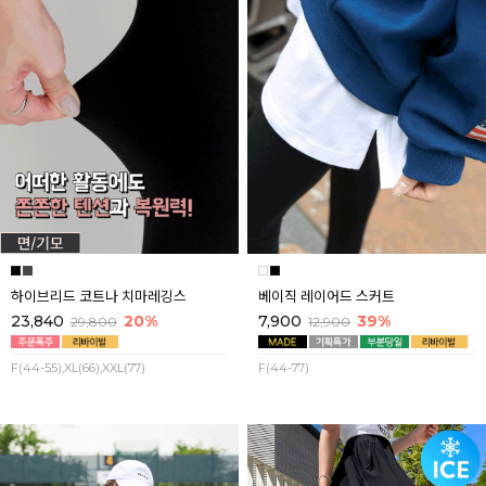
하이브리드 코트나 치마레깅스
베이직 레이어드 스커트
23,840
20%
7,900
39%
29,800
12,900
F(44-55),XL(66),XXL(77)
F(44-77)