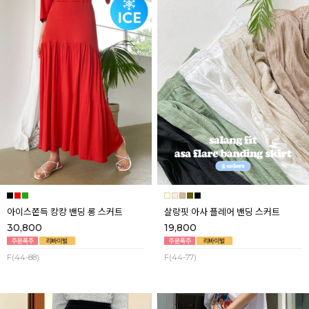
아이스쫀득 캉캉 밴딩 롱 스커트
살랑핏 아사 플레어 밴딩 스커트
30,800
19,800
F(44-88)
F(44-77)