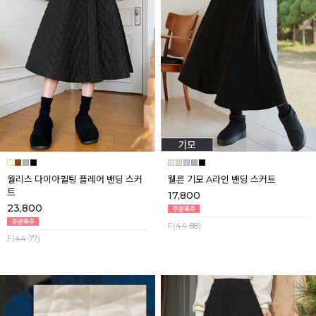
월리스 다이아퀼팅 플레어 밴딩 스커
웰른 기모 A라인 밴딩 스커트
트
17,800
23,800
F(44-88)
F(44-77)