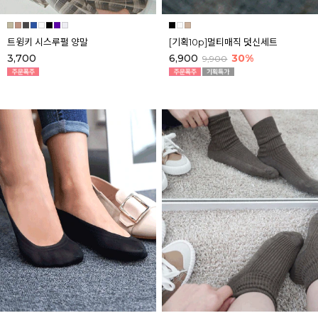
트윙키 시스루펄 양말
[기획10p]멀티매직 덧신세트
3,700
6,900
30%
9,900