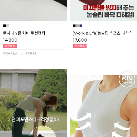
쿠치니 Y존 커버 쿠션팬티
[Work & Life]논슬립 스포츠 니삭스
14,800
17,600
90(44),95(55),100(66)