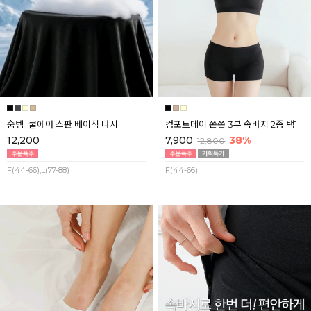
숨템_쿨에어 스판 베이직 나시
컴포트데이 쫀쫀 3부 속바지 2종 택1
12,200
7,900
38%
12,800
F(44-66),L(77-88)
F(44-66)