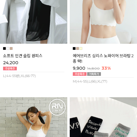
소프트 인견 슬립 원피스
에어브리즈 심리스 노와이어 브라탑 2
종 택1
24,200
9,900
33%
14,800
L(44-55반),XL(66-77)
M(44-55),L(66),XL(77)