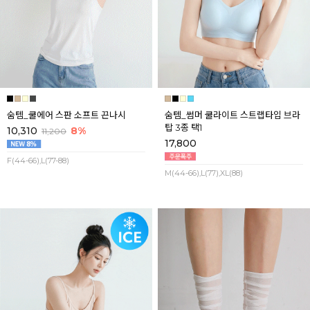
숨템_쿨에어 스판 소프트 끈나시
숨템_썸머 쿨라이트 스트랩타입 브라
탑 3종 택1
10,310
8%
11,200
17,800
F(44-66),L(77-88)
M(44-66),L(77),XL(88)