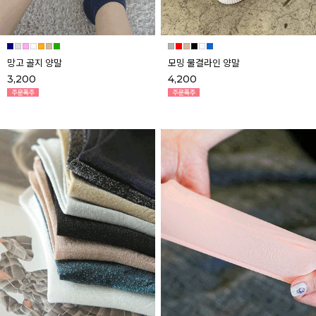
망고 골지 양말
모밍 물결라인 양말
3,200
4,200