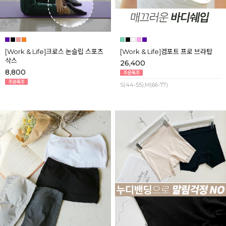
[Work & Life]크로스 논슬립 스포츠
[Work & Life]컴포트 프로 브라탑
삭스
26,400
8,800
S(44-55),M(66-77)