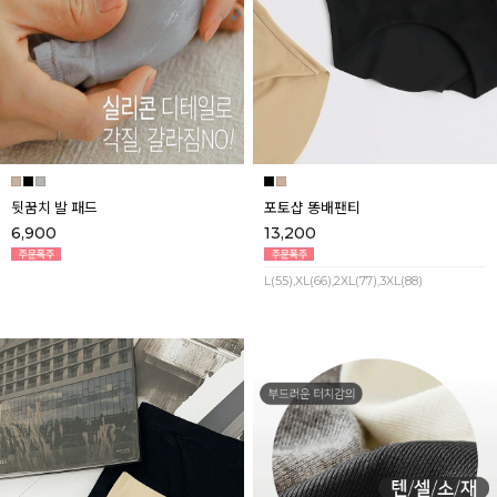
뒷꿈치 발 패드
포토샵 똥배팬티
6,900
13,200
L(55),XL(66),2XL(77),3XL(88)