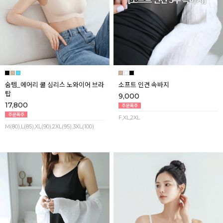
숨템_에어리 쿨 심리스 노와이어 브라
소프트 인견 속바지
탑
9,000
17,800
F,XL,2XL
M(80),L(85),XL(90),2XL(95),3XL(100)