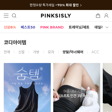
한정수량 특가세일
~70% 최대 할인
신상8%
베스트50
PINK BRAND
트레이닝/세트
데일리세트
코디아이템
전체
신발
가방
모자
양말/이너웨어
ACC