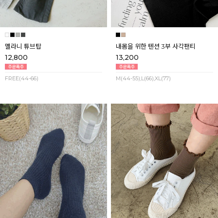
멜라니 튜브탑
내몸을 위한 텐션 3부 사각팬티
12,800
13,200
FREE(44-66)
M(44-55),L(66),XL(77)