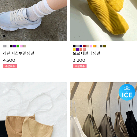
라랜 시스루펄 양말
모모 데일리 양말
4,500
3,200