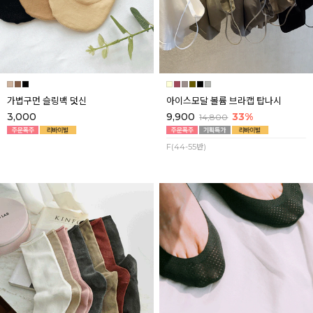
가볍구먼 슬링백 덧신
아이스모달 볼륨 브라캡 탑나시
3,000
9,900
33%
14,800
F(44-55반)