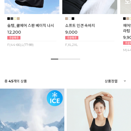
숨템_쿨에어 스판 베이직 나시
소프트 인견 속바지
에어
라탑 
12,200
9,000
9,9
F(44-66),L(77-88)
F,XL,2XL
M(44
총
45
개의 상품