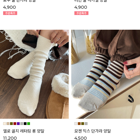
토루 울 단가라 양말
러빈 울 아가일 양말
4,900
4,900
앨로 골지 레터링 롱 양말
모젠 믹스 단가라 양말
11,200
4,500