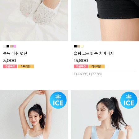
쫀득 메쉬 덧신
슬림 코르셋 속 치마바지
3,000
15,800
F(44-66),L(77-88)