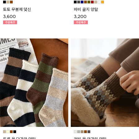
토토 무봉제 덧신
바비 골지 양말
3,600
3,200