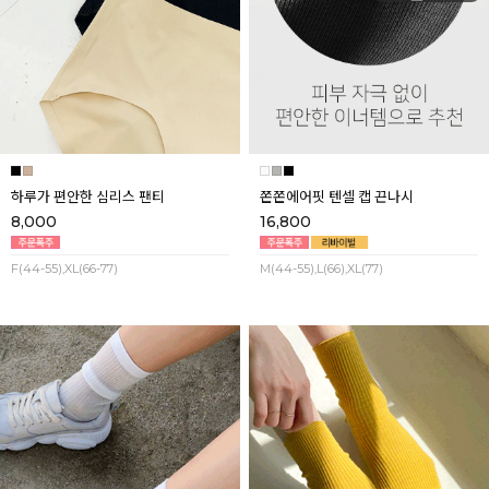
하루가 편안한 심리스 팬티
쫀쫀에어핏 텐셀 캡 끈나시
8,000
16,800
F(44-55),XL(66-77)
M(44-55),L(66),XL(77)