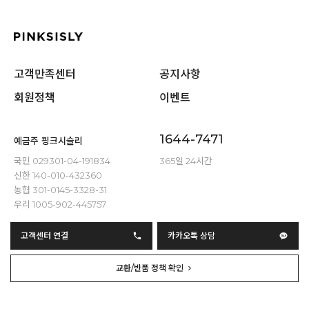
고객만족센터
공지사항
회원정책
이벤트
1644-7471
예금주 핑크시슬리
국민 029301-04-191834
365일 24시간
신한 140-010-432360
농협 301-0145-3328-31
우리 1005-902-445757
고객센터 연결
카카오톡 상담
교환/반품 정책 확인