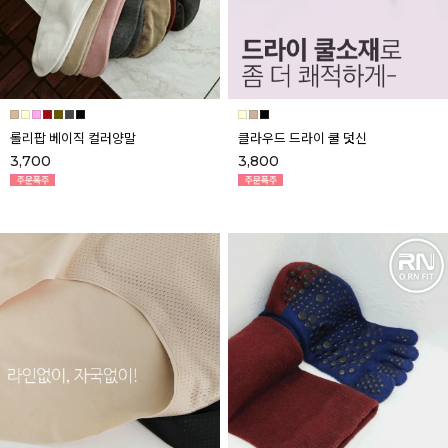
롤리팝 베이직 컬러양말
클라우드 드라이 쿨 덧신
3,700
3,800