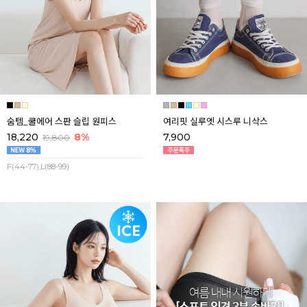
숨템_쿨에어 스판 슬립 원피스
여리핏 실루엣 시스루 니삭스
18,220
8%
7,900
19,800
F(44-77),L(88-99)