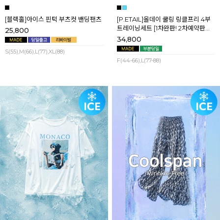
[블랙홀]아이스 핀턱 부츠컷 밴딩팬츠
[P.ETAIL]올데이 쿨링 링클프리 4부
트레이닝세트 [1차완판! 2차예약판매]
25,800
[블랙L] 8월셋째주 순차배송
34,800
S(55),M(66),L(77),XL(88)
F(44-66),L(77-88)