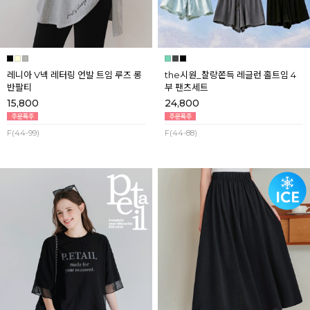
레니아 V넥 레터링 언발 트임 루즈 롱
the시원_찰랑쫀득 레글런 홀트임 4
반팔티
부 팬츠세트
15,800
24,800
F(44-99)
F(44-88)