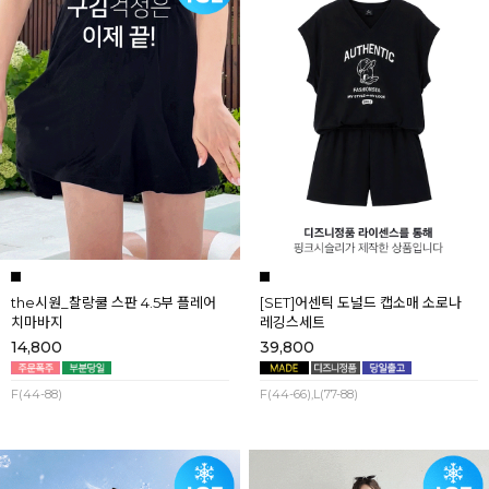
the시원_찰랑쿨 스판 4.5부 플레어
[SET]어센틱 도널드 캡소매 소로나
치마바지
레깅스세트
14,800
39,800
F(44-88)
F(44-66),L(77-88)