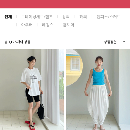
전체
트레이닝세트/팬츠
상의
하의
원피스/스커트
아우터
레깅스
홈웨어
총
1,123
개의 상품