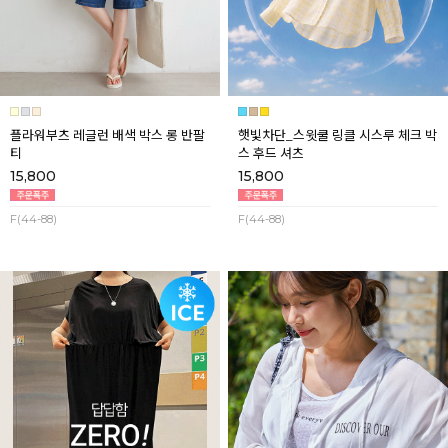
플라워부츠 레글런 배색 박스 롱 반팔
햇빛차단_스윗쿨 링클 시스루 체크 박
티
스 후드 셔츠
15,800
15,800
F(44-88)
F(44-88)