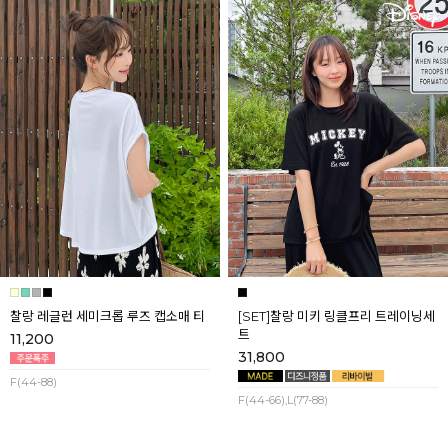
찰랑 레글런 세미크롭 루즈 캡소매 티
[SET]찰랑 미키 링클프리 트레이닝세
트
11,200
31,800
F(44-88)
F(44-66),L(77-88)