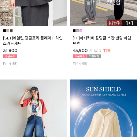
[SET]에일린 링클프리 플레어 H라인
[1+1]하비커버 찰랑쿨 스판 밴딩 하렘
스커트세트
팬츠
31,800
45,900
11%
51,600
F(44-88)
F(44-99)