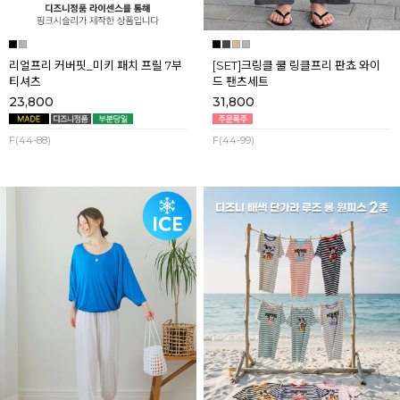
리얼프리 커버핏_미키 패치 프릴 7부
[SET]크링클 쿨 링클프리 판쵸 와이
티셔츠
드 팬츠세트
23,800
31,800
F(44-88)
F(44-99)