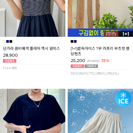
단가라 콤비배색 플레어 맥시 원피스
[1+1]쫀득아이스 7부 카프리 부츠컷 밴
딩팬츠
28,900
25,200
15%
29,600
F(44-88)
55(S),66(M),77(L),88(XL),99(2XL)