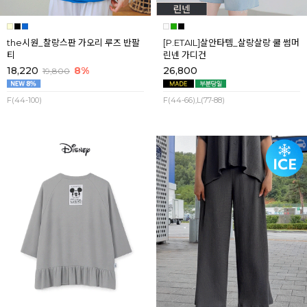
the시원_찰랑스판 가오리 루즈 반팔
[P.ETAIL]살안타템_살랑살랑 쿨 썸머
티
린넨 가디건
18,220
8%
26,800
19,800
F(44-100)
F(44-66),L(77-88)