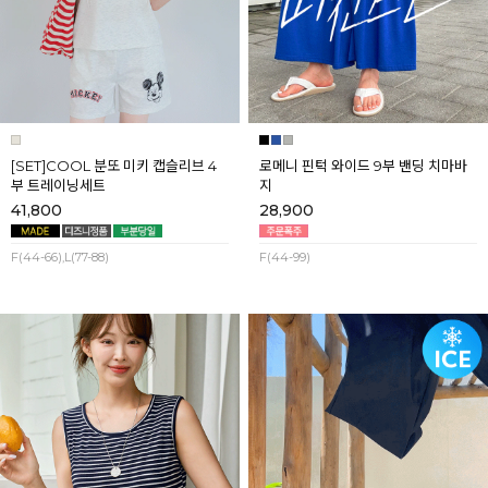
[SET]COOL 분또 미키 캡슬리브 4
로메니 핀턱 와이드 9부 밴딩 치마바
부 트레이닝세트
지
41,800
28,900
F(44-66),L(77-88)
F(44-99)