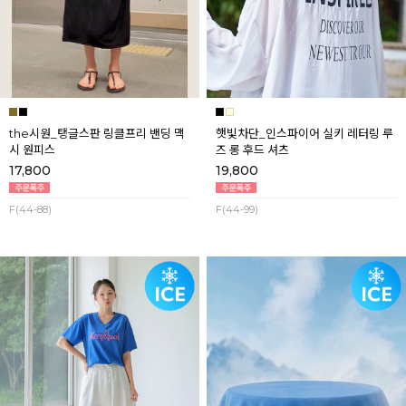
the시원_탱글스판 링클프리 밴딩 맥
햇빛차단_인스파이어 실키 레터링 루
시 원피스
즈 롱 후드 셔츠
17,800
19,800
F(44-88)
F(44-99)