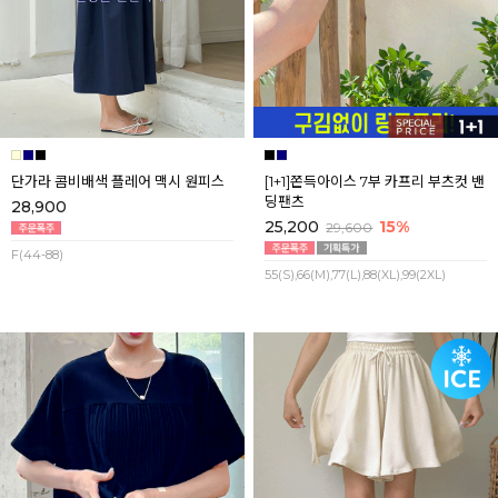
단가라 콤비배색 플레어 맥시 원피스
[1+1]쫀득아이스 7부 카프리 부츠컷 밴
딩팬츠
28,900
25,200
15%
29,600
F(44-88)
55(S),66(M),77(L),88(XL),99(2XL)