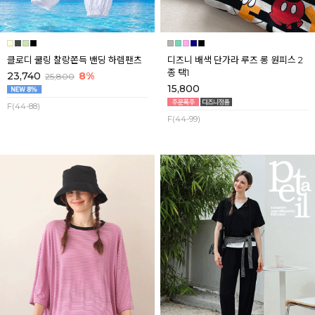
클로디 쿨링 찰랑쫀득 밴딩 하렘팬츠
디즈니 배색 단가라 루즈 롱 원피스 2
종 택1
23,740
8%
25,800
15,800
F(44-88)
F(44-99)