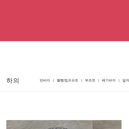
하의
반바지
멜빵/점프슈트
부츠컷
배기바지
일자