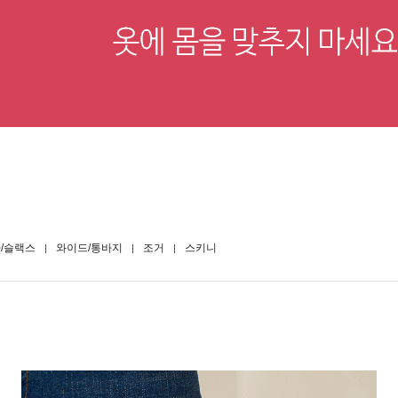
/슬랙스
와이드/통바지
조거
스키니