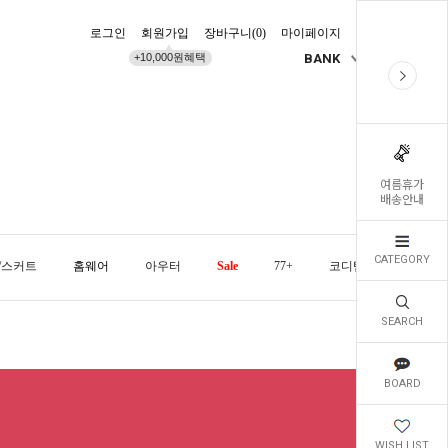
로그인
회원가입
장바구니(
0
)
마이페이지
배송조회
+10,000원혜택
BANK
KR
여름휴가
배송안내
CATEGORY
/스커트
홈웨어
아우터
Sale
77+
코디템
오늘발
SEARCH
BOARD
WISH LIST