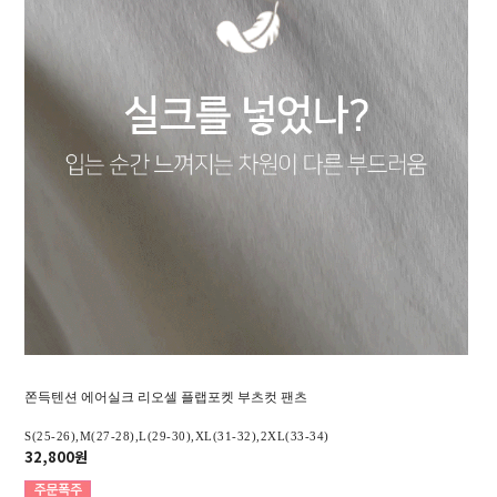
쫀득텐션 에어실크 리오셀 플랩포켓 부츠컷 팬츠
S(25-26),M(27-28),L(29-30),XL(31-32),2XL(33-34)
32,800원