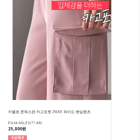
키별로 쫀득스판 카고포켓 2WAY 와이드 밴딩팬츠
F1(44-66),F2(77-88)
25,800원