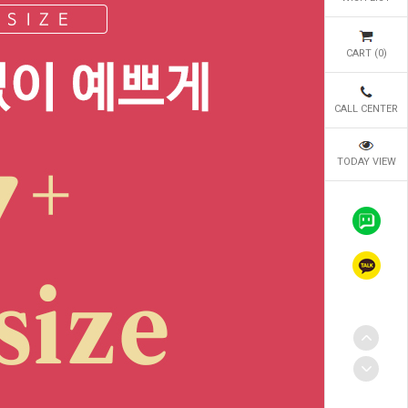
CART (
0
)
CALL CENTER
TODAY VIEW