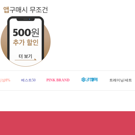
신상8%
베스트50
PINK BRAND
트레이닝/세트