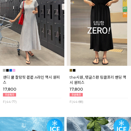
샌디 쿨 찰랑핏 쫀쫀 A라인 맥시 원피
the시원_탱글스판 링클프리 밴딩 맥
스
시 원피스
17,800
17,800
F(44-77)
F(44-88)