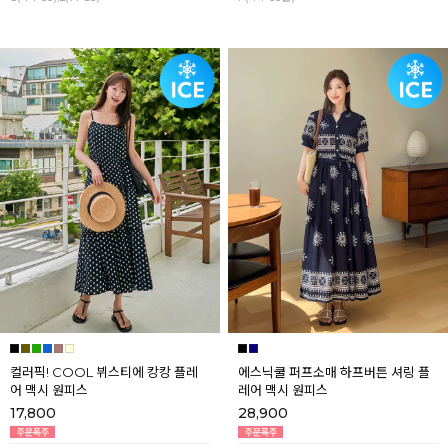
컬러픽! COOL 뷔스티에 캉캉 플레
에스닉쿨 퍼프소매 하프버튼 셔링 플
어 맥시 원피스
레어 맥시 원피스
17,800
28,900