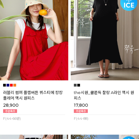
러블리 썸머 플랩버튼 뷔스티에 캉캉
the시원_쿨쫀득 찰랑 A라인 맥시 원
플레어 맥시 원피스
피스
28,900
17,800
F(44-66반)
F(44-88)