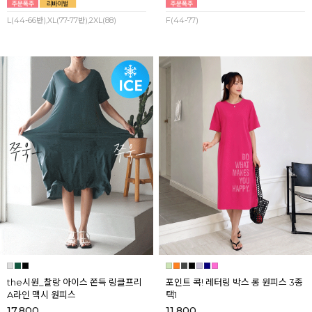
L(44-66반),XL(77-77반),2XL(88)
F(44-77)
the시원_찰랑 아이스 쫀득 링클프리
포인트 콕! 레터링 박스 롱 원피스 3종
A라인 맥시 원피스
택1
17,800
11,800