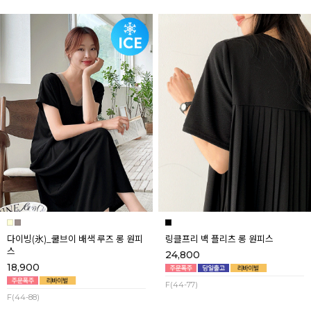
다이빙(氷)_쿨브이 배색 루즈 롱 원피
링클프리 백 플리츠 롱 원피스
스
24,800
18,900
F(44-77)
F(44-88)