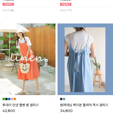
F(44-88)
F(44-77)
투데이 린넨 멜빵 롱 원피스
썸머데님 백리본 플레어 맥시 원피스
42,800
34,800