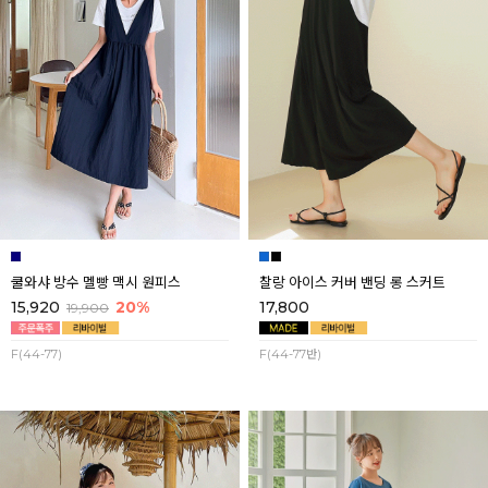
쿨와샤 방수 멜빵 맥시 원피스
찰랑 아이스 커버 밴딩 롱 스커트
15,920
20%
17,800
19,900
F(44-77)
F(44-77반)