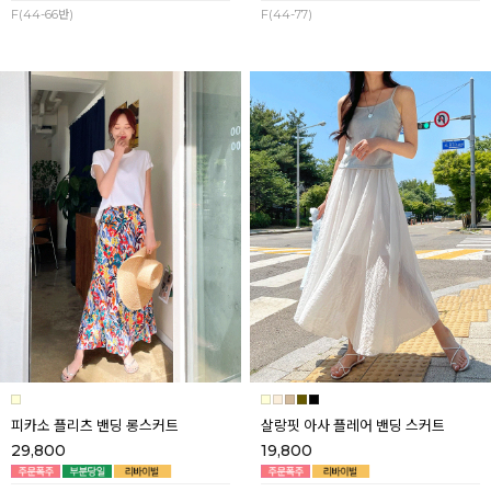
F(44-66반)
F(44-77)
피카소 플리츠 밴딩 롱스커트
살랑핏 아사 플레어 밴딩 스커트
29,800
19,800