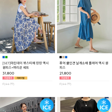
[SET]마린데이 뷔스티에 캉캉 맥시
퓨어 쿨인견 날개소매 플레어 맥시 원
원피스+머리끈 세트
피스
31,800
21,800
F(44-77)
F(44-77)