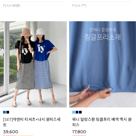
F(44-66반)
F(44-77)
[SET]아엔비 티셔츠+나시 원피스세
워니 말랑스판 링클프리 배색 맥시 원
트
피스
39,600
17,800