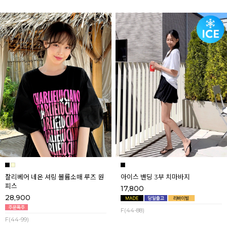
찰리베어 네온 셔링 볼륨소매 루즈 원
아이스 밴딩 3부 치마바지
피스
17,800
28,900
F(44-88)
F(44-99)