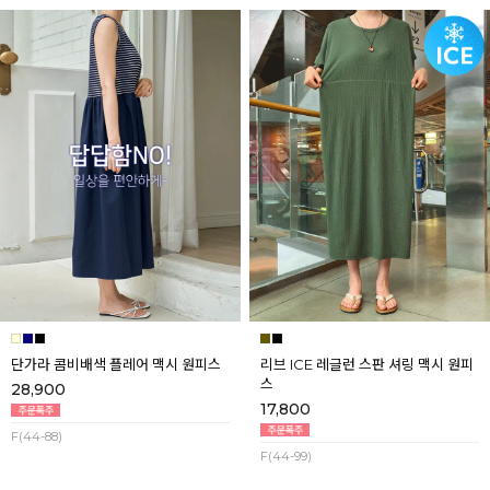
단가라 콤비배색 플레어 맥시 원피스
리브 ICE 레글런 스판 셔링 맥시 원피
스
28,900
17,800
F(44-88)
F(44-99)