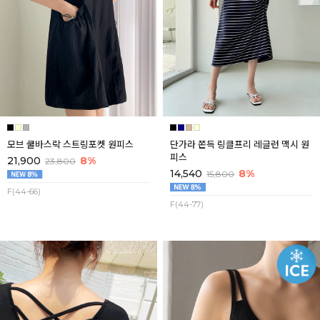
모브 쿨바스락 스트링포켓 원피스
단가라 쫀득 링클프리 레글런 맥시 원
피스
21,900
8%
23,800
14,540
8%
15,800
F(44-66)
F(44-77)