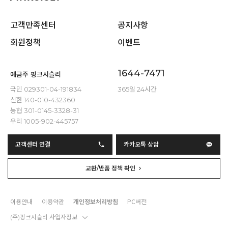
고객만족센터
공지사항
회원정책
이벤트
1644-7471
예금주 핑크시슬리
국민 029301-04-191834
365일 24시간
신한 140-010-432360
농협 301-0145-3328-31
우리 1005-902-445757
고객센터 연결
카카오톡 상담
교환/반품 정책 확인
이용안내
이용약관
개인정보처리방침
PC버전
(주)핑크시슬리 사업자정보