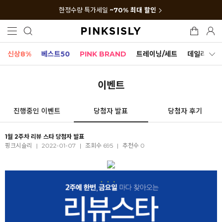
한정수량 특가세일
~70% 최대 할인
신상8%
베스트50
PINK BRAND
트레이닝/세트
데일리세트
이벤트
진행중인 이벤트
당첨자 발표
당첨자 후기
1월 2주차 리뷰 스타 당첨자 발표
핑크시슬리
|
2022-01-07
|
조회수 695
|
추천수 0