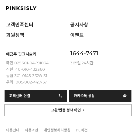
고객만족센터
공지사항
회원정책
이벤트
1644-7471
예금주 핑크시슬리
국민 029301-04-191834
365일 24시간
신한 140-010-432360
농협 301-0145-3328-31
우리 1005-902-445757
고객센터 연결
카카오톡 상담
교환/반품 정책 확인
이용안내
이용약관
개인정보처리방침
PC버전