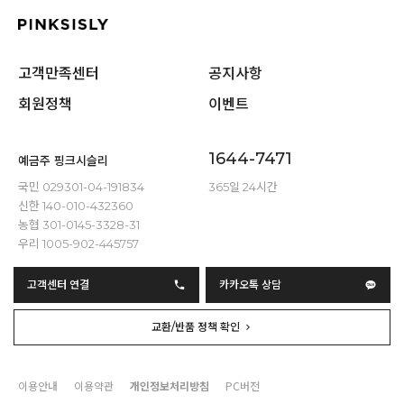
고객만족센터
공지사항
회원정책
이벤트
1644-7471
예금주 핑크시슬리
국민 029301-04-191834
365일 24시간
신한 140-010-432360
농협 301-0145-3328-31
우리 1005-902-445757
고객센터 연결
카카오톡 상담
교환/반품 정책 확인
이용안내
이용약관
개인정보처리방침
PC버전