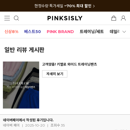
한정수량 특가세일
~70% 최대 할인
신상8%
베스트50
PINK BRAND
트레이닝/세트
데일리세트
일반 리뷰 게시판
고객맞춤! 키별로 와이드 트레이닝팬츠
자세히 보기
네이버페이에서 작성된 후기입니다.
네이버 페이
|
2025-10-20
|
조회수 35