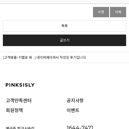
수정
삭제
목록
글쓰기
[고객맞춤! 키별로 와...]
네이버페이에서 작성된 후기입니다.
고객만족센터
공지사항
회원정책
이벤트
1644-7471
예금주 핑크시슬리