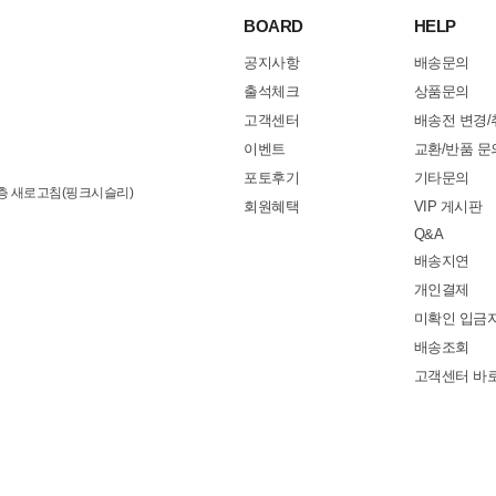
BOARD
HELP
공지사항
배송문의
출석체크
상품문의
고객센터
배송전 변경/
이벤트
교환/반품 문
포토후기
기타문의
3층 새로고침(핑크시슬리)
회원혜택
VIP 게시판
Q&A
배송지연
개인결제
미확인 입금
배송조회
고객센터 바