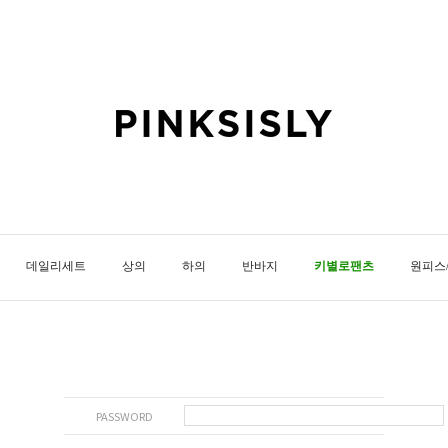
데일리세트
상의
하의
반바지
키별로팬츠
원피스
PASSWORD