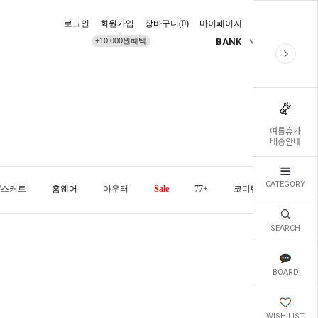
로그인
회원가입
장바구니(
0
)
마이페이지
배송조회
+10,000원혜택
BANK
KR
여름휴가
배송안내
CATEGORY
/스커트
홈웨어
아우터
Sale
77+
코디템
오늘발
SEARCH
BOARD
WISH LIST