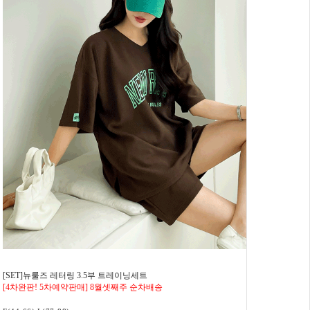
[SET]뉴룰즈 레터링 3.5부 트레이닝세트
[4차완판! 5차예약판매] 8월셋째주 순차배송