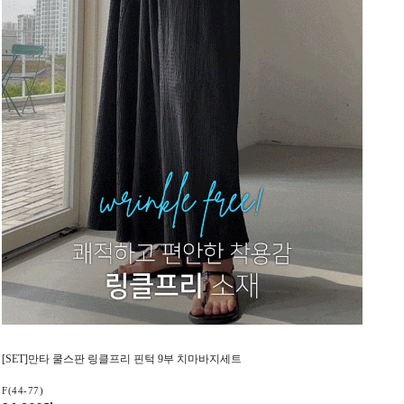
[SET]만타 쿨스판 링클프리 핀턱 9부 치마바지세트
F(44-77)