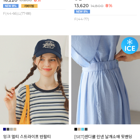
18,220
8%
19,800
13,620
8%
14,800
F(44-66),L(77-88)
F(44-77)
잉크 멀티 스트라이프 반팔티
[SET]센디쿨 린넨 날개소매 뒷밴딩