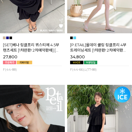
[SET]베나 링클프리 뷔스티에 4.5부
[P.ETAIL]올데이 쿨링 링클프리 4부
팬츠세트 [1차완판! 2차예약판매] [네
트레이닝세트 [1차완판! 2차예약판매]
이비,블랙] 8월셋째주 순차배송
[블랙L] 8월셋째주 순차배송
27,800
34,800
F(44-88)
F(44-66),L(77-88)