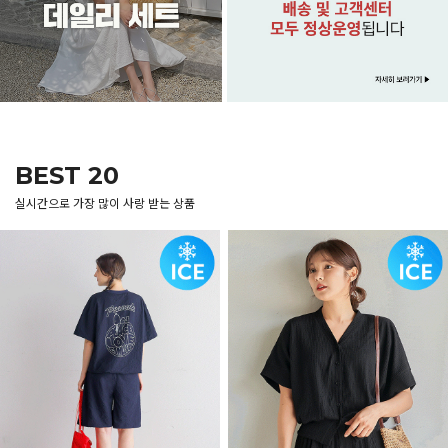
BEST 20
실시간으로 가장 많이 사랑 받는 상품