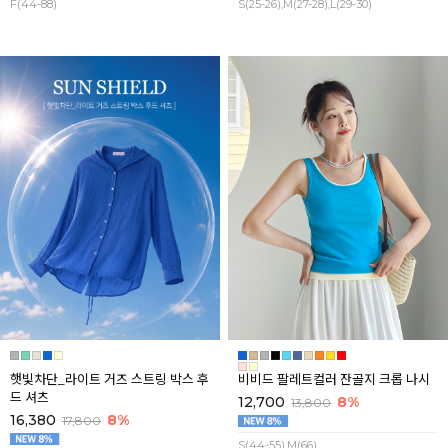
F(44-88)
S(25-26),M(27-28),L(29-30)
햇빛차단_라이트 거즈 스트링 박스 후
비비드 팔레트컬러 잔골지 크롭 나시
드 셔츠
12,700
8%
13,800
16,380
8%
17,800
S(44-55),M(66)