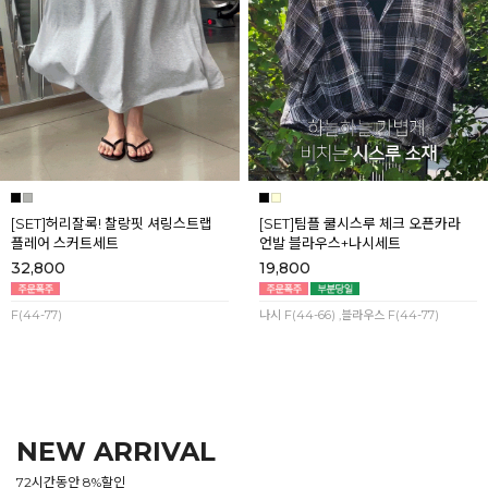
[SET]허리잘록! 찰랑핏 셔링스트랩
[SET]팀플 쿨시스루 체크 오픈카라
플레어 스커트세트
언발 블라우스+나시세트
32,800
19,800
F(44-77)
나시 F(44-66) ,블라우스 F(44-77)
NEW ARRIVAL
72시간동안 8%할인