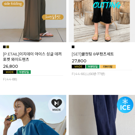
[P.ETAIL]이지데이 아이스 싱글 데끼
[SET]쿨컷팅 8부팬츠세트
포켓 와이드팬츠
27,800
26,800
F(44-66),L(66반-77반)
F(44-88)