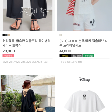
허리잘록! 쿨스판 링클프리 하이밴딩
[SET]COOL 분또 미키 캡슬리브 4
와이드 슬랙스
부 트레이닝세트
29,800
41,800
S(25-26),M(27-28),L(29-30),XL(31-32)
F(44-66),L(77-88)