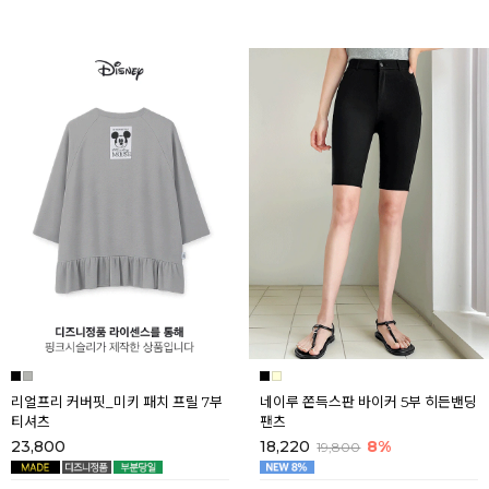
리얼프리 커버핏_미키 패치 프릴 7부
네이루 쫀득스판 바이커 5부 히든밴딩
티셔츠
팬츠
23,800
18,220
8%
19,800