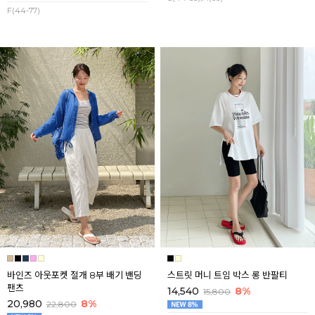
F(44-77)
바인즈 아웃포켓 절개 8부 배기 밴딩
스트릿 머니 트임 박스 롱 반팔티
팬츠
14,540
8%
15,800
20,980
8%
22,800