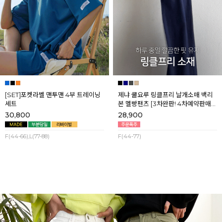
[SET]포켓라벨 맨투맨 4부 트레이닝
제냐 쿨요루 링클프리 날개소매 백리
세트
본 멜빵팬츠 [3차완판! 4차예약판매]
[네이비] 8월셋째주 순차배송
30,800
28,900
F(44-66),L(77-88)
F(44-77)