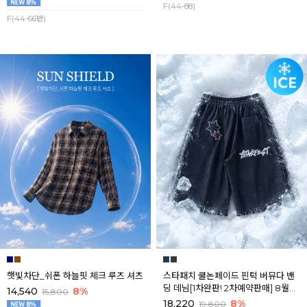
F(44-88)
F(44-66반)
햇빛차단_쉬폰 하늘핏 체크 루즈 셔츠
스타패치 쿨논페이드 핀턱 버뮤다 밴
딩 데님[1차완판! 2차예약판매] 8월셋
14,540
8%
15,800
째주 순차배송
18,220
8%
19,800