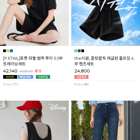
[P.ETAIL]포켓 라벨 썸머 쭈리 5.5부
the시원_찰랑쫀득 레글런 홀트임 4
트레이닝세트
부 팬츠세트
42,140
8%
24,800
45,800
F(44-77)
F(44-88)