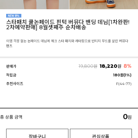
스타패치 쿨논페이드 핀턱 버뮤다 밴딩 데님[1차완판!
2차예약판매] 8월셋째주 순차배송
이염 걱정 없는 논페이드 데님에 체크 스타 패치와 레터링으로 빈티지 무드를 살린 버뮤다
팬츠
18,220
8%
19,800
원
원
판매가
적립금
180원(1%)
추천사이즈
F(44-77)
0
총 상품 금액
원
장바구니
관심상품