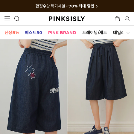
한정수량 특가세일
~70% 최대 할인
신상8%
베스트50
PINK BRAND
트레이닝/세트
데일리세트