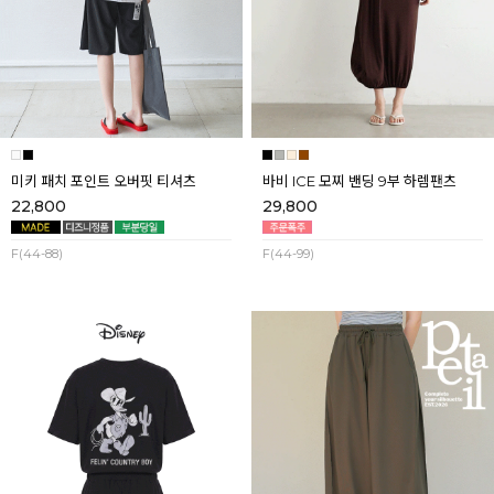
미키 패치 포인트 오버핏 티셔츠
바비 ICE 모찌 밴딩 9부 하렘팬츠
22,800
29,800
F(44-88)
F(44-99)