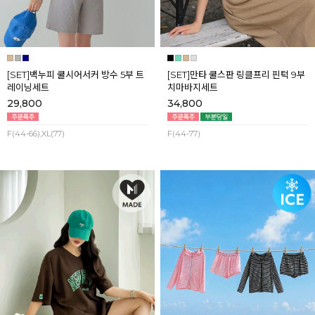
[SET]백누피 쿨시어서커 방수 5부 트
[SET]만타 쿨스판 링클프리 핀턱 9부
레이닝세트
치마바지세트
29,800
34,800
F(44-66),XL(77)
F(44-77)