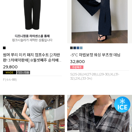
썸머 쭈리 미키 패치 점프수트 [2차완
-5ºC 마법보정 워싱 부츠컷 데님
판! 3차예약판매] 8월셋째주 순차배
32,800
송
29,800
S(25-26),M(27-28),L(29-30),XL(31-
32),2XL(33-34)
F(44-88)