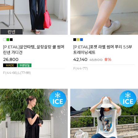
[P.ETAIL]살안타템_살랑살랑 쿨 썸머
[P.ETAIL]포켓 라벨 썸머 쭈리 5.5부
린넨 가디건
트레이닝세트
26,800
42,140
8%
45,800
F(44-77)
F(44-66),L(77-88)