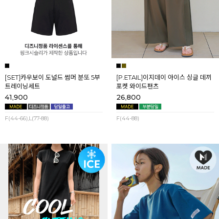
[SET]카우보이 도널드 썸머 분또 5부
[P.ETAIL]이지데이 아이스 싱글 데끼
트레이닝세트
포켓 와이드팬츠
41,900
26,800
F(44-66),L(77-88)
F(44-88)