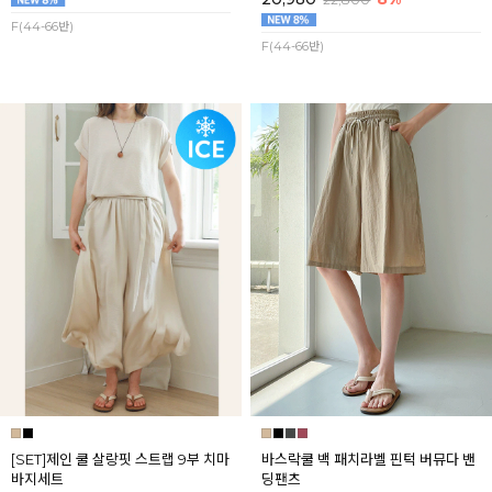
F(44-66반)
F(44-66반)
[SET]제인 쿨 살랑핏 스트랩 9부 치마
바스락쿨 백 패치라벨 핀턱 버뮤다 밴
바지세트
딩팬츠