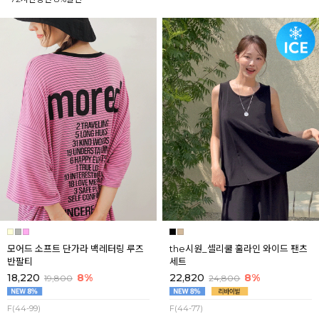
모어드 소프트 단가라 백레터링 루즈
the시원_셀리쿨 훌라인 와이드 팬츠
반팔티
세트
18,220
8%
22,820
8%
19,800
24,800
F(44-99)
F(44-77)