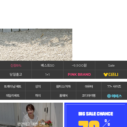
신상8%
베스트50
~9,900원
Sale
당일출고
1+1
PINK BRAND
트레이닝/세트
상의
원피스/치마
아우터
77+ 사이즈
데일리세트
하의
홈웨어
코디아이템