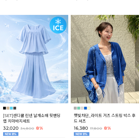
[SET]센디쿨 린넨 날개소매 뒷밴딩
햇빛차단_라이트 거즈 스트링 박스 후
랩 치마바지세트
드 셔츠
32,020
8%
16,380
8%
34,800
17,800