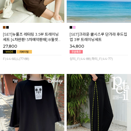
[SET]뉴룰즈 레터링 3.5부 트레이닝
[SET]크라운 쿨시스루 단가라 후드집
세트 [4차완판! 5차예약판매] 8월셋
업 3부 트레이닝세트
째주 순차배송
27,800
34,800
F(44-66),L(77-88)
상의_F(44-88),하의_F(44-77)