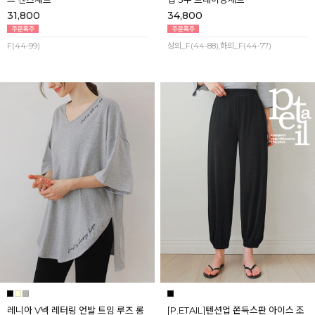
31,800
34,800
F(44-99)
상의_F(44-88),하의_F(44-77)
레니아 V넥 레터링 언발 트임 루즈 롱
[P.ETAIL]텐션업 쫀득스판 아이스 조