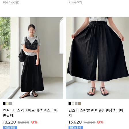
F(44-66반)
F(44-77)
앤틱레이스 레이어드 배색 뷔스티에
민즈 바스락쿨 핀턱 9부 밴딩 치마바
반팔티
지
18,220
8%
13,620
8%
19,800
14,800