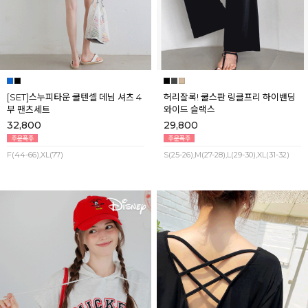
[SET]스누피타운 쿨텐셀 데님 셔츠 4
허리잘록! 쿨스판 링클프리 하이밴딩
부 팬츠세트
와이드 슬랙스
32,800
29,800
F(44-66),XL(77)
S(25-26),M(27-28),L(29-30),XL(31-32)