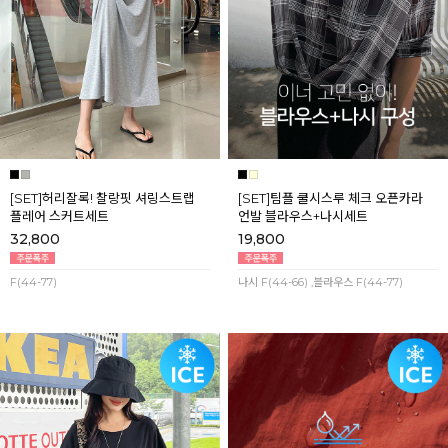
[SET]허리잘록! 찰랑핏 셔링스트랩
[SET]팀플 쿨시스루 체크 오픈카라
플레어 스커트세트
언발 블라우스+나시세트
32,800
19,800
F(44-77)
나시 F(44-66) ,블라우스 F(44-77)