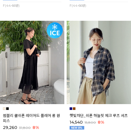
F(44-66반)
F(44-66반)
썸블리 쿨쉬폰 레이어드 플레어 롱 원
햇빛차단_쉬폰 하늘핏 체크 루즈 셔츠
피스
14,540
8%
15,800
29,260
8%
31,800