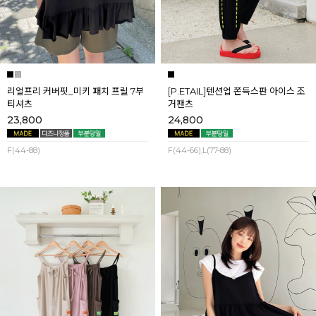
리얼프리 커버핏_미키 패치 프릴 7부
[P.ETAIL]텐션업 쫀득스판 아이스 조
티셔츠
거팬츠
23,800
24,800
F(44-88)
F(44-66),L(77-88)