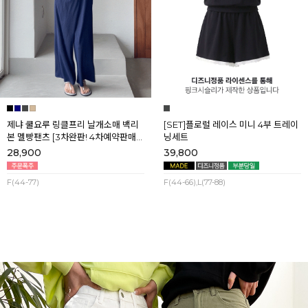
제냐 쿨요루 링클프리 날개소매 백리
[SET]플로럴 레이스 미니 4부 트레이
본 멜빵팬츠 [3차완판! 4차예약판매]
닝세트
[네이비] 8월셋째주 순차배송
28,900
39,800
F(44-77)
F(44-66),L(77-88)