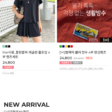
the시원_찰랑쫀득 레글런 홀트임 4
[1+1]썸에어 쿨러 방수 4부 탄산팬츠
부 팬츠세트
24,800
16%
29,600
24,800
M(55),L(66),XL(77),2XL(88),3XL(99)
F(44-88)
NEW ARRIVAL
72시간동안 8%할인