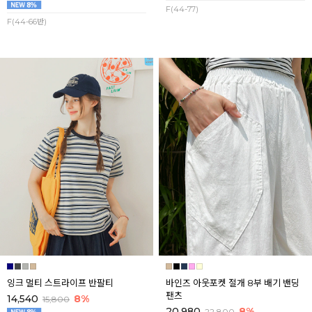
F(44-77)
F(44-66반)
잉크 멀티 스트라이프 반팔티
바인즈 아웃포켓 절개 8부 배기 밴딩
팬츠
14,540
8%
15,800
20,980
8%
22,800