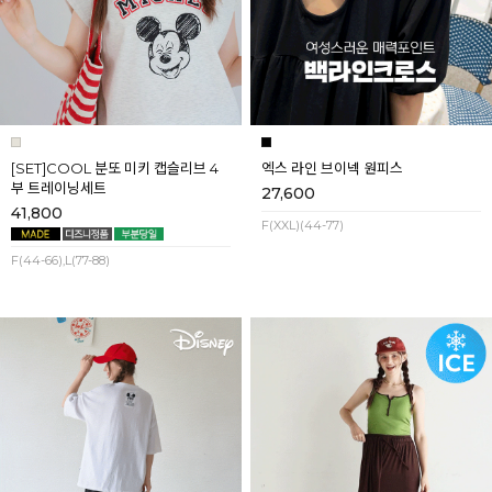
[SET]COOL 분또 미키 캡슬리브 4
엑스 라인 브이넥 원피스
부 트레이닝세트
27,600
41,800
F(XXL)(44-77)
F(44-66),L(77-88)