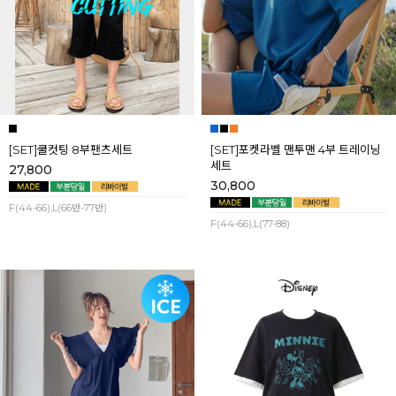
[SET]쿨컷팅 8부팬츠세트
[SET]포켓라벨 맨투맨 4부 트레이닝
세트
27,800
30,800
F(44-66),L(66반-77반)
F(44-66),L(77-88)