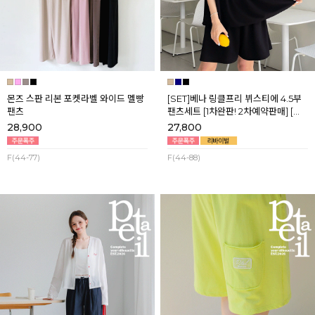
몬즈 스판 리본 포켓라벨 와이드 멜빵
[SET]베나 링클프리 뷔스티에 4.5부
팬츠
팬츠세트 [1차완판! 2차예약판매] [네
이비,블랙] 8월셋째주 순차배송
28,900
27,800
F(44-77)
F(44-88)