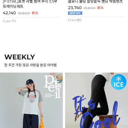
[P.ETAIL]포켓 라벨 썸머 쭈리 5.5부
클로디 쿨링 찰랑쫀득 밴딩 하렘팬츠
트레이닝세트
23,740
8%
25,800
42,140
8%
45,800
F(44-88)
F(44-77)
WEEKLY
한 주간 가장 많은 사랑을 받은 아이템