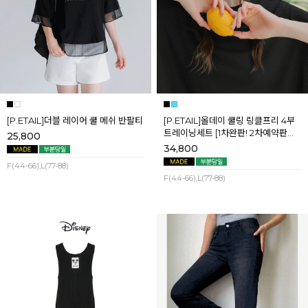
[P.ETAIL]더블 레이어 쿨 메쉬 반팔티
[P.ETAIL]올데이 쿨링 링클프리 4부
트레이닝세트 [1차완판! 2차예약판매]
25,800
[블랙L] 8월셋째주 순차배송
34,800
F(44-66),L(77-88)
F(44-66),L(77-88)