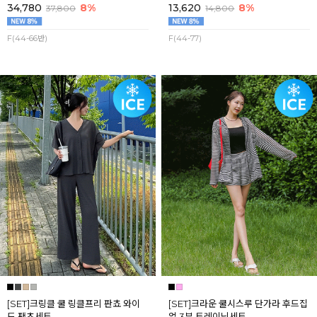
34,780
8%
13,620
8%
37,800
14,800
F(44-66반)
F(44-77)
[SET]크링클 쿨 링클프리 판쵸 와이
[SET]크라운 쿨시스루 단가라 후드집
드 팬츠세트
업 3부 트레이닝세트