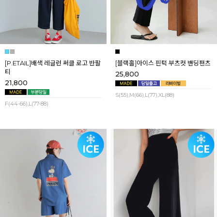
[P.ETAIL]배색 레글런 써클 로고 반팔
[블랙홀]아이스 핀턱 부츠컷 밴딩팬츠
티
25,800
21,800
S(55),M(66),L(77),XL(88)
F(44-66),L(77-88)