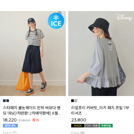
스타패치 쿨논페이드 핀턱 버뮤다 밴
리얼프리 커버핏_미키 패치 프릴 7부
딩 데님[1차완판! 2차예약판매] 8월셋
티셔츠
째주 순차배송
18,220
8%
23,800
19,800
F(44-77)
F(44-88)