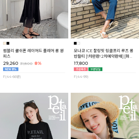
썸블리 쿨쉬폰 레이어드 플레어 롱 원
모나코 ICE 찰랑핏 링클프리 루즈 롱
피스
반팔티 [1차완판! 2차예약판매] [화이
트] 8월첫째주 순차배송
29,260
8%
17,800
31,800
F(44-66반)
F(44-99)