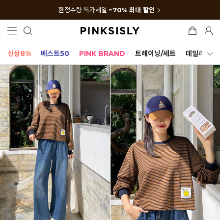
한정수량 특가세일
~70% 최대 할인
신상8%
베스트50
PINK BRAND
트레이닝/세트
데일리세트