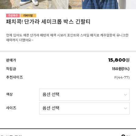
패치콕! 단가라 세미크롭 박스 긴팔티
언제 입어도 예쁜 단가라 패턴에 배색 시보리 포인트와 스마일 패치로 캐주얼함에 유니크한
매력까지 더했어요~
15,800
원
판매가
적립금
150원(1%)
추천사이즈
F(44-77)
색상
사이즈