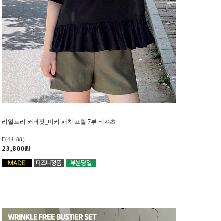
리얼프리 커버핏_미키 패치 프릴 7부 티셔츠
F(44-88)
23,800원