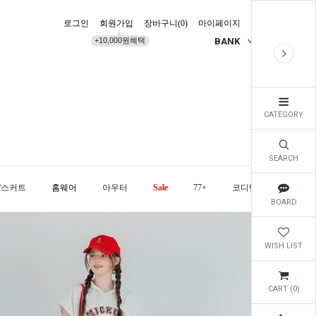
로그인
회원가입
장바구니(
0
)
마이페이지
배송조회
+10,000원혜택
BANK
KR
CATEGORY
SEARCH
/스커트
홈웨어
아우터
Sale
77+
코디템
오늘발
BOARD
WISH LIST
CART (
0
)