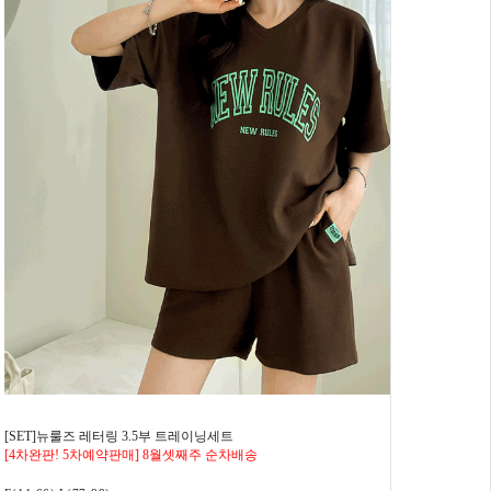
[SET]뉴룰즈 레터링 3.5부 트레이닝세트
[4차완판! 5차예약판매] 8월셋째주 순차배송