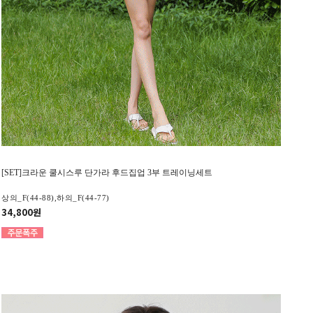
[SET]크라운 쿨시스루 단가라 후드집업 3부 트레이닝세트
상의_F(44-88),하의_F(44-77)
34,800원