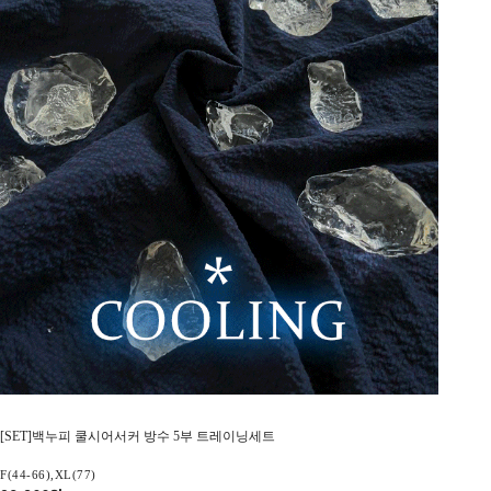
[SET]백누피 쿨시어서커 방수 5부 트레이닝세트
F(44-66),XL(77)