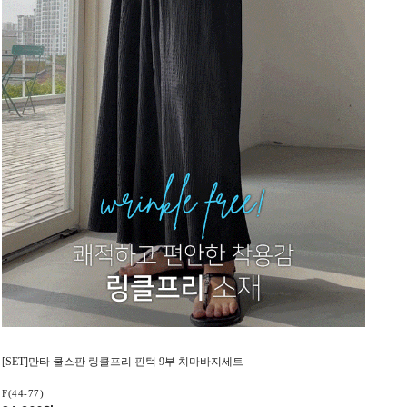
[SET]만타 쿨스판 링클프리 핀턱 9부 치마바지세트
F(44-77)