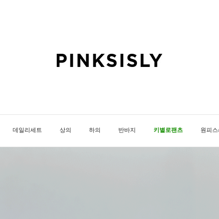
데일리세트
상의
하의
반바지
키별로팬츠
원피스