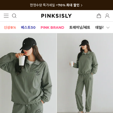
한정수량 특가세일
~70% 최대 할인
신상8%
베스트50
PINK BRAND
트레이닝/세트
데일리세트