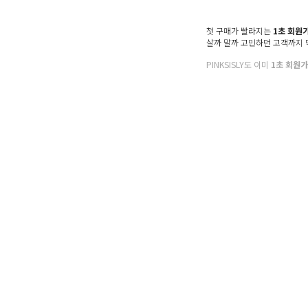
첫 구매가 빨라지는
1초 회원
살까 말까 고민하던 고객까지
PINKSISLY도 이미
1초 회원