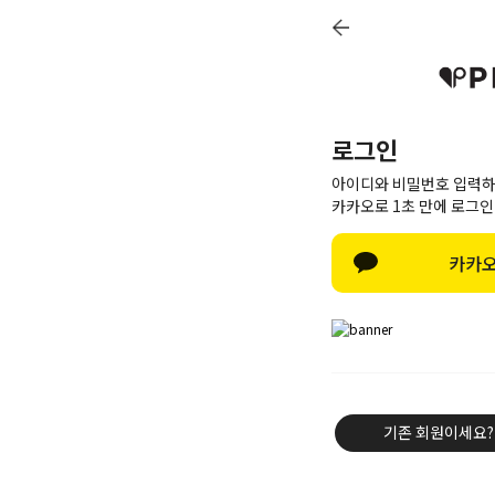
로그인
아이디와 비밀번호 입력하
카카오로 1초 만에 로그인
카카오
신상8%
베스트50
PINK BRAND
트레이닝/세트
기존 회원이세요?