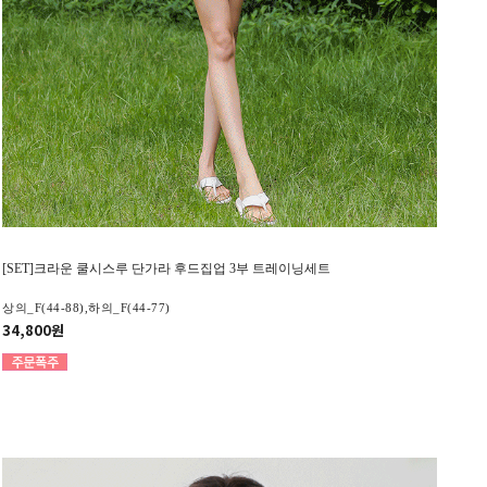
[SET]크라운 쿨시스루 단가라 후드집업 3부 트레이닝세트
상의_F(44-88),하의_F(44-77)
34,800원