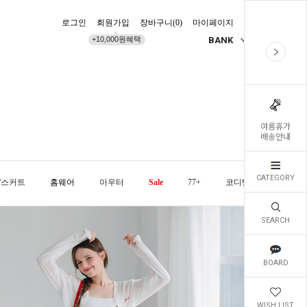
로그인
회원가입
장바구니(
0
)
마이페이지
배송조회
+10,000원혜택
BANK
KR
여름휴가
배송안내
CATEGORY
/스커트
홈웨어
아우터
Sale
77+
코디템
오늘발
SEARCH
BOARD
WISH LIST