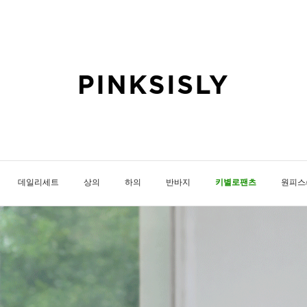
데일리세트
상의
하의
반바지
키별로팬츠
원피스