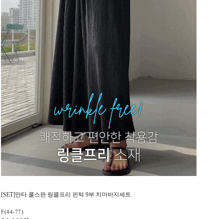
[SET]만타 쿨스판 링클프리 핀턱 9부 치마바지세트
F(44-77)