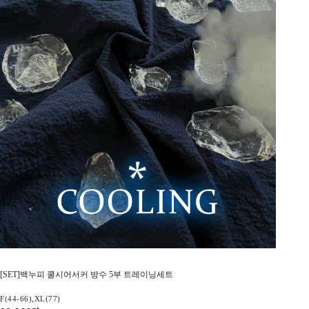
[SET]백누피 쿨시어서커 방수 5부 트레이닝세트
F(44-66),XL(77)