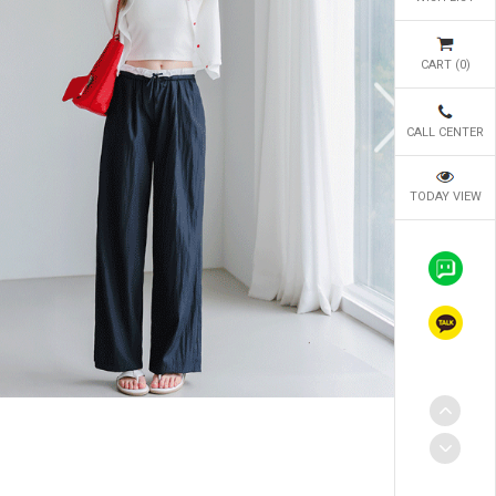
CART (
0
)
CALL CENTER
TODAY VIEW