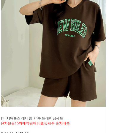
[SET]뉴룰즈 레터링 3.5부 트레이닝세트
[4차완판! 5차예약판매] 8월셋째주 순차배송