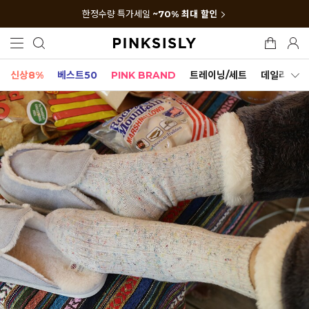
한정수량 특가세일
~70% 최대 할인
신상8%
베스트50
PINK BRAND
트레이닝/세트
데일리세트