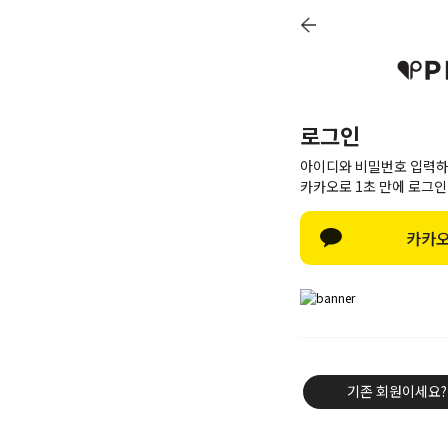
로그인
아이디와 비밀번호 입력하
카카오로 1초 만에 로그인
카카오
신상8%
베스트50
PINK BRAND
트레이닝/세트
기존 회원이세요?