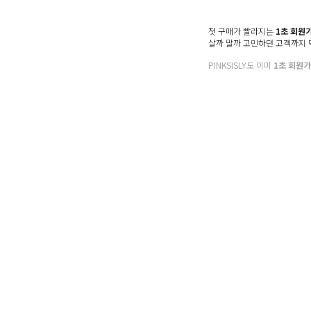
첫 구매가 빨라지는
1초 회원
살까 말까 고민하던 고객까지
PINKSISLY도 이미
1초 회원