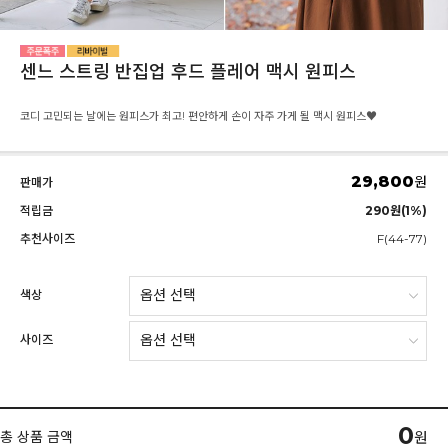
센느 스트링 반집업 후드 플레어 맥시 원피스
코디 고민되는 날에는 원피스가 최고! 편안하게 손이 자주 가게 될 맥시 원피스♥
29,800
원
판매가
적립금
290원(1%)
추천사이즈
F(44-77)
색상
사이즈
0
총 상품 금액
원