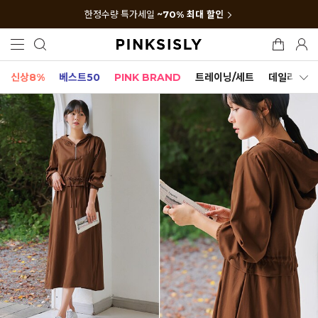
한정수량 특가세일
~70% 최대 할인
신상8%
베스트50
PINK BRAND
트레이닝/세트
데일리세트