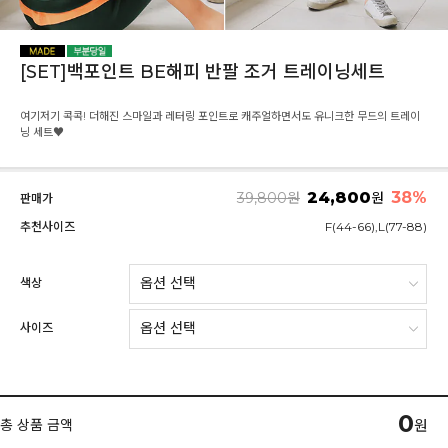
[SET]백포인트 BE해피 반팔 조거 트레이닝세트
여기저기 콕콕! 더해진 스마일과 레터링 포인트로 캐주얼하면서도 유니크한 무드의 트레이
닝 세트♥
24,800
38
%
39,800
원
원
판매가
추천사이즈
F(44-66),L(77-88)
색상
사이즈
0
총 상품 금액
원