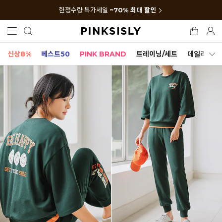
한정수량 특가세일
~70% 최대 할인
신상8%
베스트50
PINK BRAND
트레이닝/세트
데일리세트