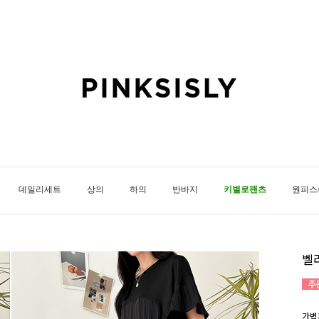
데일리세트
상의
하의
반바지
키별로팬츠
원피스
벨
가볍