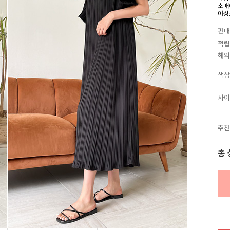
소매
여성
판매
적립
해외
색상
사이
추천
총 