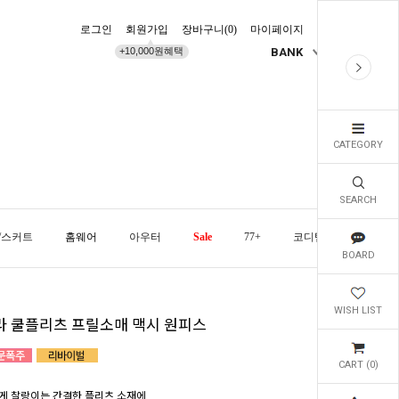
로그인
회원가입
장바구니(
0
)
마이페이지
배송조회
+10,000원혜택
BANK
KR
CATEGORY
SEARCH
/스커트
홈웨어
아우터
Sale
77+
코디템
오늘발
BOARD
WISH LIST
라 쿨플리츠 프릴소매 맥시 원피스
CART (
0
)
게 찰랑이는 간결한 플리츠 소재에