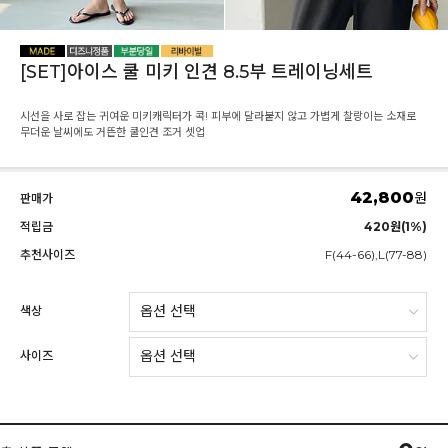
[SET]아이스 쿨 미키 인견 8.5부 트레이닝세트
시선을 사로 잡는 귀여운 미키캐릭터가 콕! 피부에 달라붙지 않고 가볍게 찰랑이는 소재로
무더운 날씨에도 거뜬한 쿨인견 조거 셋업
42,800
원
판매가
적립금
420원(1%)
추천사이즈
F(44-66),L(77-88)
색상
사이즈