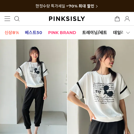
한정수량 특가세일
~70% 최대 할인
신상8%
베스트50
PINK BRAND
트레이닝/세트
데일리세트