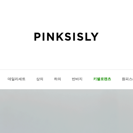
데일리세트
상의
하의
반바지
키별로팬츠
원피스