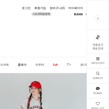
로그인
회원가입
장바구니(
0
)
마이페이지
배송조회
+10,000원혜택
BANK
KR
여름휴가
배송안내
CATEGORY
/스커트
홈웨어
아우터
Sale
77+
코디템
오늘발
SEARCH
BOARD
WISH LIST