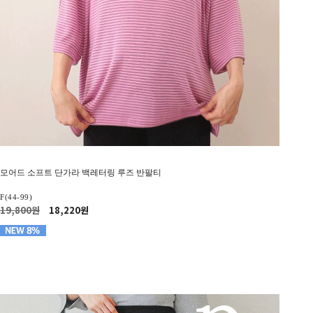
모어드 소프트 단가라 백레터링 루즈 반팔티
F(44-99)
19,800원
18,220원