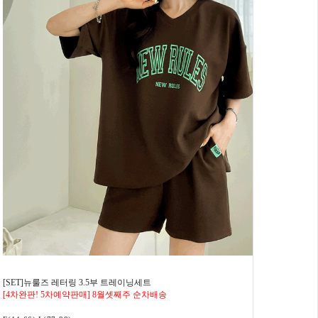
[SET]뉴룰즈 레터링 3.5부 트레이닝세트
[4차완판! 5차예약판매] 8월셋째주 순차배송