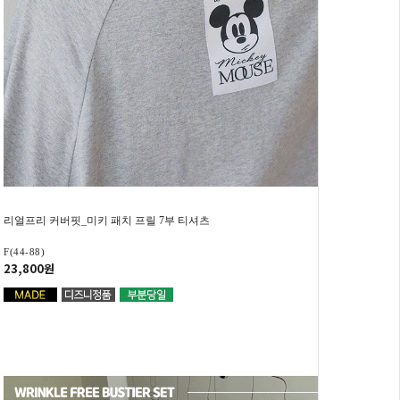
리얼프리 커버핏_미키 패치 프릴 7부 티셔츠
F(44-88)
23,800원