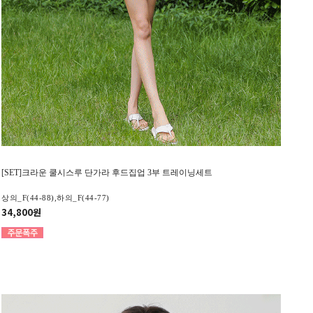
[SET]크라운 쿨시스루 단가라 후드집업 3부 트레이닝세트
상의_F(44-88),하의_F(44-77)
34,800원