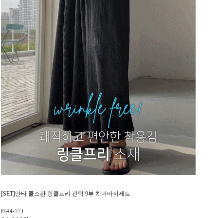
[SET]만타 쿨스판 링클프리 핀턱 9부 치마바지세트
F(44-77)