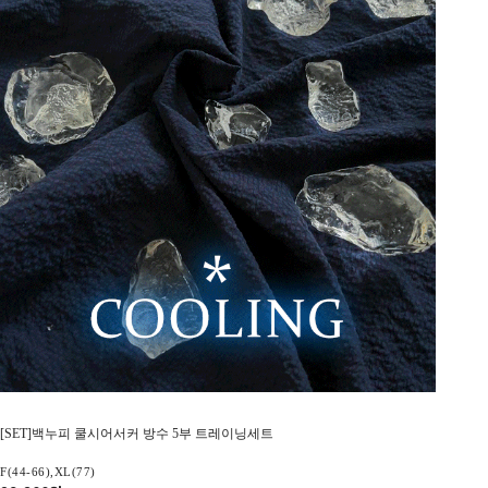
[SET]백누피 쿨시어서커 방수 5부 트레이닝세트
F(44-66),XL(77)