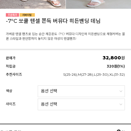
-7ºC 쏘쿨 텐셀 쫀득 버뮤다 히든밴딩 데님
가벼운 텐셀 팬츠로 입는 순간 체감온도 -7ºC! 버뮤다 디자인에 히든밴딩으로 체형커버는 물
론 스타일과 편안함까지 놓치지 않은 마성의 텐셀팬츠!
32,800
원
판매가
적립금
320원(1%)
추천사이즈
S(25-26),M(27-28),L(29-30),XL(31-32)
색상
사이즈