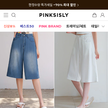
한정수량 특가세일
~70% 최대 할인
신상8%
베스트50
PINK BRAND
트레이닝/세트
데일리세트