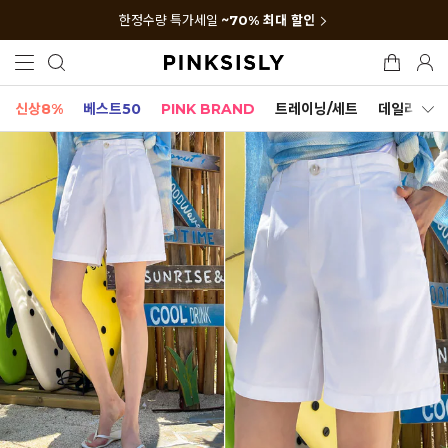
한정수량 특가세일
~70% 최대 할인
신상8%
베스트50
PINK BRAND
트레이닝/세트
데일리세트