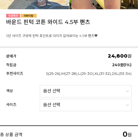
바운드 핀턱 코튼 와이드 4.5부 팬츠
5단 사이즈 구성에 핀턱 포인트로 다리가 길어보이는 4.5부 팬츠♥
24,800
원
판매가
적립금
240원(1%)
추천사이즈
S(25-26),M(27-28),L(29-30),XL(31-32),2XL(33-34)
색상
사이즈
0
총 상품 금액
원