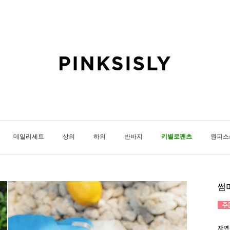
데일리세트
상의
하의
반바지
키별로팬츠
원피스
썸
자연