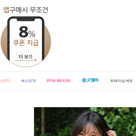
신상8%
베스트50
PINK BRAND
트레이닝/세트