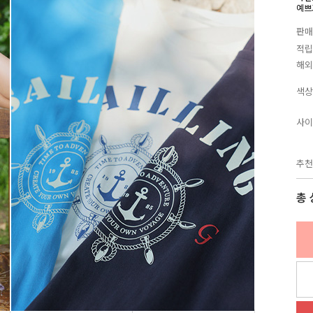
예쁘
판매
적립
해외
색상
사이
추천
총 