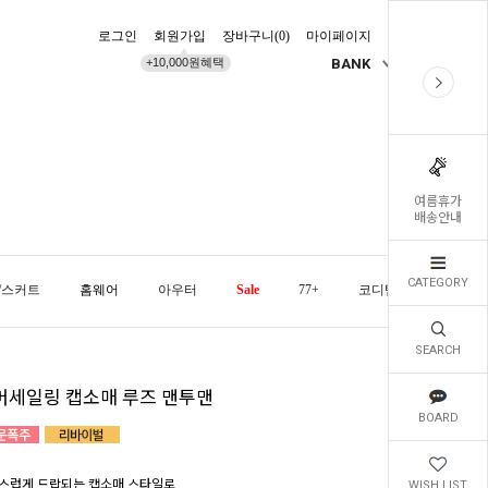
로그인
회원가입
장바구니(
0
)
마이페이지
배송조회
+10,000원혜택
BANK
KR
여름휴가
배송안내
CATEGORY
/스커트
홈웨어
아우터
Sale
77+
코디템
오늘발
SEARCH
머세일링 캡소매 루즈 맨투맨
BOARD
스럽게 드랍되는 캡소매 스타일로
WISH LIST