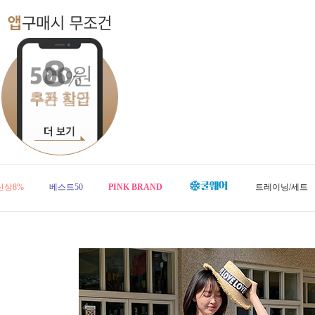
신상8%
베스트50
PINK BRAND
트레이닝/세트