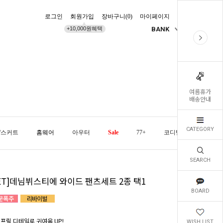
로그인
회원가입
장바구니(
0
)
마이페이지
배송조회
+10,000원혜택
BANK
KR
여름휴가
배송안내
CATEGORY
/스커트
홈웨어
아우터
Sale
77+
코디템
오늘발
SEARCH
SET]데님뷔스티에 와이드 팬츠세트 2종 택1
BOARD
 프릴 디테일로 귀여움 UP!
WISH LIST