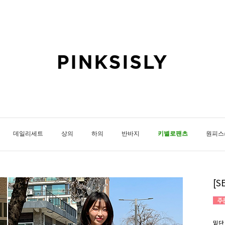
데일리세트
상의
하의
반바지
키별로팬츠
원피스
[
밑단