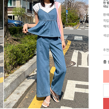
한 
데님
판매
적립
해외
색상
추천
총 