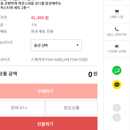
벌로 간편하게 여성스러운 코디를 완성해주는
 뷔스티에 세트 2종~!
가격
41,800 원
CART (
0
)
금
1%
배송
국내 배송 전용
CALL CENTER
&사이즈
TODAY VIEW
사이즈
스퀘어넥 F(44-66반),V넥 F(44-55반)
0
상품 금액
원
구매하기
장바구니
관심상품
선물하기