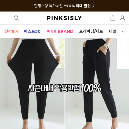
한정수량 특가세일
~70% 최대 할인
신상8%
베스트50
PINK BRAND
트레이닝/세트
데일리세트