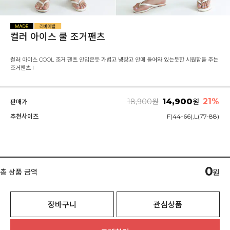
컬러 아이스 쿨 조거팬츠
컬러 아이스 COOL 조거 팬츠 안입은듯 가볍고 냉장고 안에 들어와 있는듯한 시원함을 주는
조거팬츠 !
14,900
21
%
18,900
원
원
판매가
추천사이즈
F(44-66),L(77-88)
0
총 상품 금액
원
장바구니
관심상품