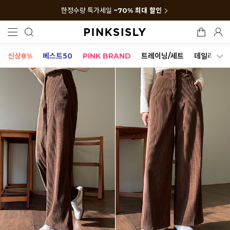
한정수량 특가세일
~70% 최대 할인
신상8%
베스트50
PINK BRAND
트레이닝/세트
데일리세트