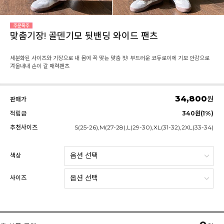
맞춤기장! 골덴기모 뒷밴딩 와이드 팬츠
세분화된 사이즈와 기장으로 내 몸에 꼭 맞는 맞춤 핏! 부드러운 코듀로이에 기모 안감으로
겨울내내 손이 갈 매력팬츠
34,800
원
판매가
적립금
340원(1%)
추천사이즈
S(25-26),M(27-28),L(29-30),XL(31-32),2XL(33-34)
색상
사이즈